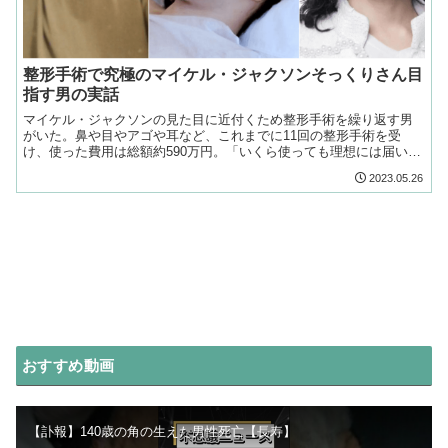
整形手術で究極のマイケル・ジャクソンそっくりさん目
指す男の実話
マイケル・ジャクソンの見た目に近付くため整形手術を繰り返す男
がいた。鼻や目やアゴや耳など、これまでに11回の整形手術を受
け、使った費用は総額約590万円。「いくら使っても理想には届いて
いません。でも夢を実現するには、それだけの価値があるんだ」
2023.05.26
おすすめ動画
【訃報】140歳の角の生えた男性死亡【長寿】