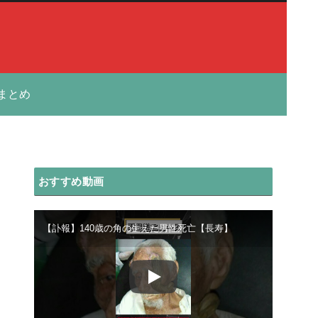
まとめ
おすすめ動画
【訃報】140歳の角の生えた男性死亡【長寿】