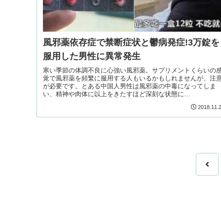
風邪薬依存症で禁断症状と鬱病発症!3万錠を
服用した男性に異常発生
寒い季節の体調不良に心強い風邪薬。サプリメントくらいの
覚で風邪薬を頻繁に服用する人もいるかもしれませんが、注
が必要です。とある中国人男性は風邪薬の中毒になってしま
い、精神や肉体に以上をきたすほど深刻な状態に…
2018.11.
前
へ