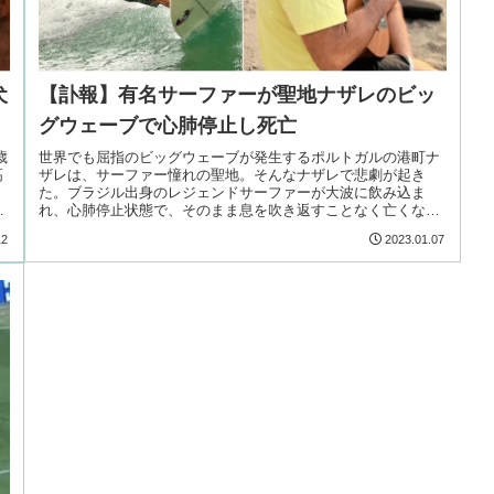
犬
【訃報】有名サーファーが聖地ナザレのビッ
グウェーブで心肺停止し死亡
歳
世界でも屈指のビッグウェーブが発生するポルトガルの港町ナ
高
ザレは、サーファー憧れの聖地。そんなナザレで悲劇が起き
た。ブラジル出身のレジェンドサーファーが大波に飲み込ま
れ
れ、心肺停止状態で、そのまま息を吹き返すことなく亡くなっ
てしまった…
12
2023.01.07