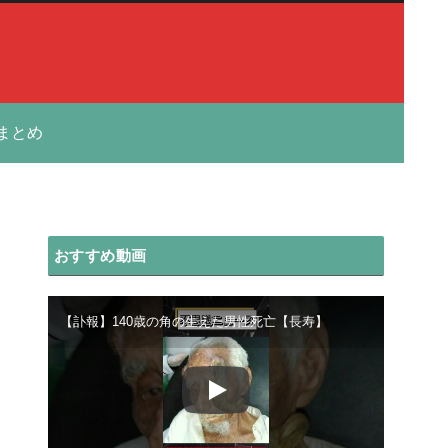
まとめ
おすすめ動画
【訃報】140歳の角の生えた男性死亡【長寿】