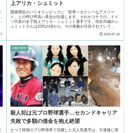
上アリカ・シュミット
白
開幕間近のパリオリンピックに「世界一セクシーなアスリー
れ
ト」との呼び声高い美女が出場します。それがコチラの…ドイ
ら
ツ代表の女子陸上アリカ・シュミット選手です。現在25歳のシ
手
ュミットさんは10代の頃から、その美貌が注目されていて…
27
2024.07.18
未解決事件
殺人犯は元プロ野球選手…セカンドキャリア
失敗で多額の借金を抱え絶望
題
かつて韓国のプロ野球界で活躍した元人気選手は、引退後に実