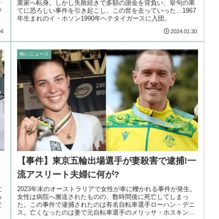
ッ
業家へ転身。しかし失敗続きで多額の謝金を背負い、挙句の果
が
てに恐ろしい事件を引き起こし、この世を去っていった…1967
年生まれのイ・ホソン1990年ヘテタイガースに入団。
04
2024.01.30
怖いニュース
【事件】東京五輪出場選手が妻殺害で逮捕!一
流アスリート夫婦に何が?
亡
2023年末のオーストラリアで女性が車に轢かれる事件が発生。
わ
女性は病院へ搬送されたものの、数時間後に死亡してしまっ
だ
た。この事件で逮捕されたのは有名自転車選手ローハン・デニ
ス。亡くなったのは妻で元自転車選手のメリッサ・ホスキンス