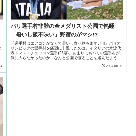
パリ選手村非難の金メダリスト公園で熟睡
「暑いし飯不味い」野宿のがマシ!?
、
「選手村はエアコンがなくて暑いし食べ物もまずい!!!」パリオ
ホ
リンピックの選手村を痛烈に非難したのは、イタリアの水泳代
う
表トマス・チェッコン選手(23歳)。あまりにもパリの選手村が
て
気に入らなかったのか…なんと公園で寝ることを選んだような
のです!
14
2024.08.05