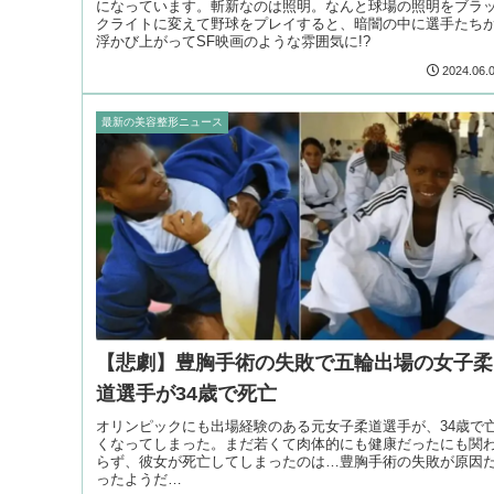
になっています。斬新なのは照明。なんと球場の照明をブラ
クライトに変えて野球をプレイすると、暗闇の中に選手たち
浮かび上がってSF映画のような雰囲気に!?
2024.06.
最新の美容整形ニュース
【悲劇】豊胸手術の失敗で五輪出場の女子柔
道選手が34歳で死亡
オリンピックにも出場経験のある元女子柔道選手が、34歳で
くなってしまった。まだ若くて肉体的にも健康だったにも関
らず、彼女が死亡してしまったのは…豊胸手術の失敗が原因
ったようだ…