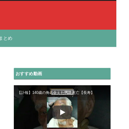
まとめ
おすすめ動画
【訃報】140歳の角の生えた男性死亡【長寿】