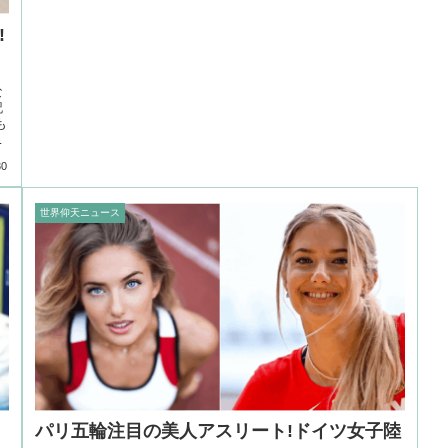
!
な
記
も
に
30
世界仰天ニュース
パリ五輪注目の美人アスリート!ドイツ女子陸