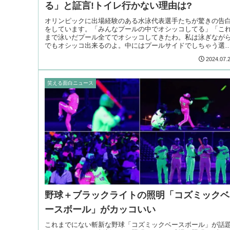
る」と証言!トイレ行かない理由は?
オリンピックに出場経験のある水泳代表選手たちが驚きの告
をしています。「みんなプールの中でオシッコしてる」「こ
まで泳いだプール全てでオシッコしてきたわ。私は泳ぎなが
でもオシッコ出来るのよ。中にはプールサイドでしちゃう選
もいたわ」
2024.07.
笑える面白ニュース
野球＋ブラックライトの照明「コズミックベ
ースボール」がカッコいい
これまでにない斬新な野球「コズミックベースボール」が話