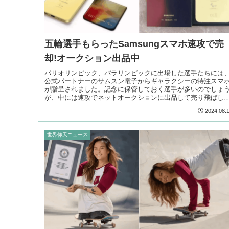
五輪選手もらったSamsungスマホ速攻で売
却!オークション出品中
パリオリンピック、パラリンピックに出場した選手たちには
公式パートナーのサムスン電子からギャラクシーの特注スマ
が贈呈されました。記念に保管しておく選手が多いのでしょ
が、中には速攻でネットオークションに出品して売り飛ばし
いる選手もいるようです…
2024.08.
世界仰天ニュース