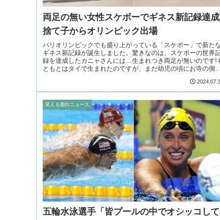
両足の無い女性スケボーでギネス新記録達成
捨て子からオリンピック出場
パリオリンピックでも盛り上がっている「スケボー」で新た
ギネス新記録が誕生しました。驚きなのは、スケボーの世界
録を達成したカニャさんには…生まれつき両足が無いのです!
ともとはタイで生まれたのですが、まだ幼児の頃にお寺の側
捨てられているの発見され、5歳の時に養子としてアメリカに
2024.07.
移住。
笑える面白ニュース
五輪水泳選手「皆プールの中でオシッコして