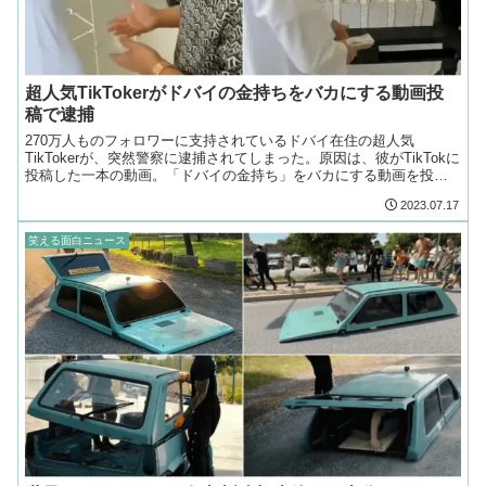
超人気TikTokerがドバイの金持ちをバカにする動画投
稿で逮捕
270万人ものフォロワーに支持されているドバイ在住の超人気
TikTokerが、突然警察に逮捕されてしまった。原因は、彼がTikTokに
投稿した一本の動画。「ドバイの金持ち」をバカにする動画を投稿
したことでと国家権力を怒らせてしまったのだ!
2023.07.17
笑える面白ニュース