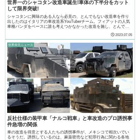
世界一のシャコタン改造車誕生!車体の下半分をカット
して限界突破!
シャコタンに興味のある人なら必見の、とんでもない改造車を作り
出したのはイタリアの車改造系YouTuberチーム。フィアットの人気
車種パンダをベースに誰も考えつかなかった改造を施し、とんでも
ないシャコタンパンダが誕生しました。
2023.07.05
世界仰天ニュース
反社仕様の装甲車「ナルコ戦車」と車改造のプロ誘拐事
件急増の関係
車の改造を得意とする人たちの誘拐事件が、メキシコで相次いでい
るそうだ。誘拐しているのは、麻薬密売など犯罪行為に関わる各地