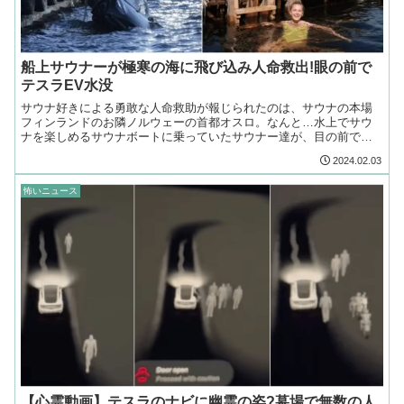
船上サウナーが極寒の海に飛び込み人命救出!眼の前で
テスラEV水没
サウナ好きによる勇敢な人命救助が報じられたのは、サウナの本場
フィンランドのお隣ノルウェーの首都オスロ。なんと…水上でサウ
ナを楽しめるサウナボートに乗っていたサウナー達が、目の前で海
に水没していくテスラのEVを目撃!
2024.02.03
怖いニュース
【心霊動画】テスラのナビに幽霊の姿?墓場で無数の人