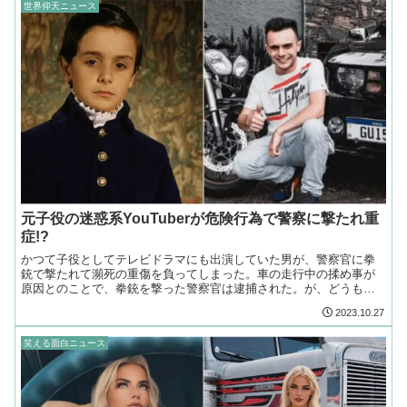
世界仰天ニュース
元子役の迷惑系YouTuberが危険行為で警察に撃たれ重
症!?
かつて子役としてテレビドラマにも出演していた男が、警察官に拳
銃で撃たれて瀕死の重傷を負ってしまった。車の走行中の揉め事が
原因とのことで、拳銃を撃った警察官は逮捕された。が、どうも警
察官が一方的に悪いわけでもなさそうだ。
2023.10.27
笑える面白ニュース