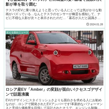
影が車を取り囲む
テスラのEVに乗り換えようと思っている人にとっては気がかりな動
画がバズっている…なんとテスラのセンサーが幽霊を感知して、ナ
ビに不穏な人影が次々と表示されたのだ…「墓石が人だと認識され
たんじゃないか?」という指摘もあるけれど…
2024.01.28
笑える面白ニュース
ロシア産EV「Amber」の変顔が面白い!クセスゴデザイ
ンで話題沸騰
EVのデザインにスタイリッシュさよりも面白さを求める人にお勧め
なのが…ロシアで開発されたEVアンバーです!革新的なパフォーマン
スと手頃な価格帯を目指して設計されたそうで、エンジンも制御基