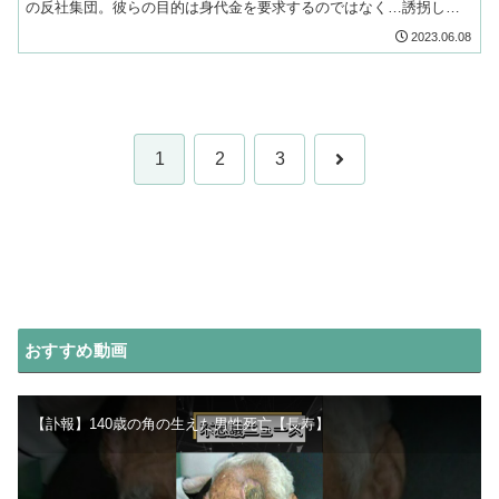
の反社集団。彼らの目的は身代金を要求するのではなく…誘拐した
車改造のプロ達に改造装甲車を作らせるためなのだ!
2023.06.08
次
1
2
3
へ
おすすめ動画
【訃報】140歳の角の生えた男性死亡【長寿】