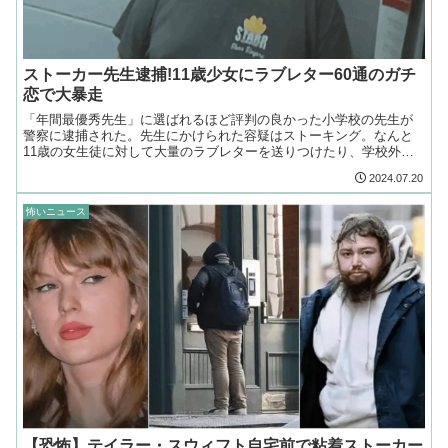
ストーカー先生逮捕!11歳少女にラブレター60通のガチ
恋で大暴走
「年間最優秀先生」に選ばれるほど評判の良かった小学校の先生が
警察に逮捕された。先生にかけられた容疑はストーキング。なんと
11歳の女生徒に対して大量のラブレターを送りつけたり、学校外で
付きまとっていたことが発覚したのだ。
2024.07.20
怖いニュース
【恐怖】テイラー・スウィフト自宅前で粘着ストーカー