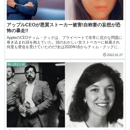
アップルCEOが悪質ストーカー被害!自称妻の妄想が恐
怖の暴走!!
AppleのCEOティム・クックは、プライベートで非常に厄介な問題に
巻き込まれ頭を抱えていた。頭のおかしい女ストーカーに粘着され
何度も脅迫を受けていたのだ!女は2020年頃からティム・クックに粘
着し始め、事実無根の妄想を撒き散らし始めた。
2022.01.27
怖い話まとめ