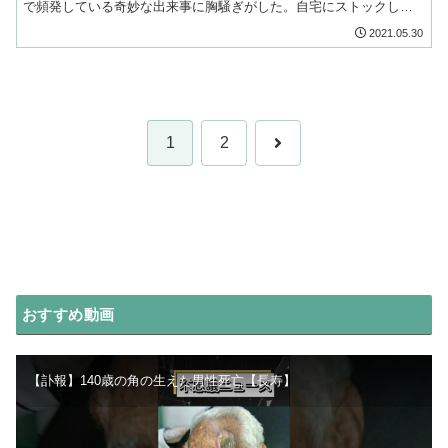
で頻発している奇妙な出来事に胸騒ぎがした。自宅にストックして
おいた食べ物が、いつの間にか無くなっているのです…
2021.05.30
次
1
2
へ
おすすめ動画
【訃報】140歳の角の生えた男性死亡【長寿】