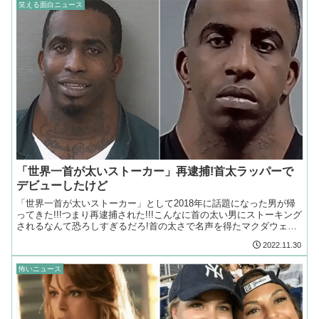
笑える面白ニュース
「世界一首が太いストーカー」再逮捕!首太ラッパーで
デビューしたけど
「世界一首が太いストーカー」として2018年に話題になった男が帰
ってきた!!!つまり再逮捕された!!!こんなに首の太い男にストーキング
されるなんて恐ろしすぎるだろ!首の太さで名声を得たマクダウェル
はSNSのフォロワーが100万人に激増!
2022.11.30
怖いニュース