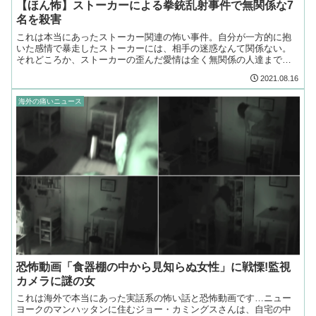
【ほん怖】ストーカーによる拳銃乱射事件で無関係な7
名を殺害
これは本当にあったストーカー関連の怖い事件。自分が一方的に抱
いた感情で暴走したストーカーには、相手の迷惑なんて関係ない。
それどころか、ストーカーの歪んだ愛情は全く無関係の人達まで巻
き込んで、大事件を引き起こしてしまうことも…
2021.08.16
海外の痛いニュース
恐怖動画「食器棚の中から見知らぬ女性」に戦慄!監視
カメラに謎の女
これは海外で本当にあった実話系の怖い話と恐怖動画です…ニュー
ヨークのマンハッタンに住むジョー・カミングスさんは、自宅の中