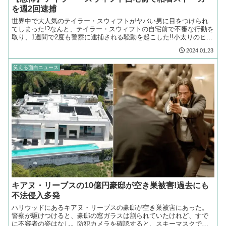
を週2回逮捕
世界中で大人気のテイラー・スウィフトがヤバい男に目をつけられ
てしまった!?なんと、テイラー・スウィフトの自宅前で不審な行動を
取り、1週間で2度も警察に逮捕される騒動を起こした!!小太りのヒゲ
男はテイラー・スウィフトの自宅玄関でゴソゴソ…
2024.01.23
笑える面白ニュース
キアヌ・リーブスの10億円豪邸が空き巣被害!過去にも
不法侵入多発
ハリウッドにあるキアヌ・リーブスの豪邸が空き巣被害にあった。
警察が駆けつけると、豪邸の窓ガラスは割られていたけれど、すで
に不審者の姿はなし。防犯カメラを確認すると、スキーマスクで顔