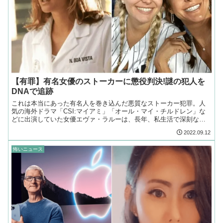
【有罪】有名女優のストーカーに懲役判決!謎の犯人を
DNAで追跡
これは本当にあった有名人を巻き込んだ悪質なストーカー犯罪。人
気の海外ドラマ「CSI:マイアミ」「オール・マイ・チルドレン」な
どに出演していた女優エヴァ・ラルーは、長年、私生活で深刻なス
トーカー問題を抱えていた…
2022.09.12
怖いニュース