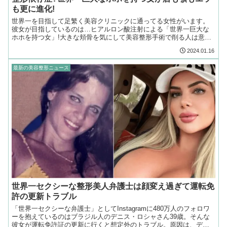
も更に進化!
世界一を目指して足繁く美容クリニックに通ってる女性がいます。
彼女が目指しているのは…ヒアルロン酸注射による「世界一巨大な
ホホを持つ女」!大きな頬骨を気にして美容整形手術で削る人は意外
に多い。けど彼女は、逆にヒアルロン酸注射でホホを巨大化。
2024.01.16
最新の美容整形ニュース
世界一セクシーな整形美人弁護士は顔変え過ぎて運転免
許の更新トラブル
「世界一セクシーな弁護士」としてInstagramに480万人のフォロワ
ーを抱えているのはブラジル人のデニス・ロシャさん39歳。そんな
彼女が運転免許証の更新に行くと想定外のトラブル。原因は、デニ