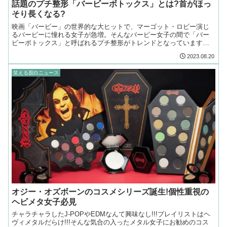
話題のプチ整形「バービーボトックス」とは?首がほっ
そり長くなる?
映画「バービー」の世界的な大ヒットで、マーゴット・ロビー演じ
るバービーに憧れる女子が急増。そんなバービー女子の間で「バー
ビーボトックス」と呼ばれるプチ整形がトレンドとなっています。
バービーのような細くて長いネックラインを作り出すそうです。
2023.08.20
笑える面白ニュース
オジー・オズボーンのコスメシリーズ誕生!個性重視の
ヘビメタ女子必見
チャラチャラしたJ-POPやEDMなんて興味なし!!!プレイリストはヘ
ヴィメタルだらけ!!!そんな気合の入ったメタル女子にお勧めのコス