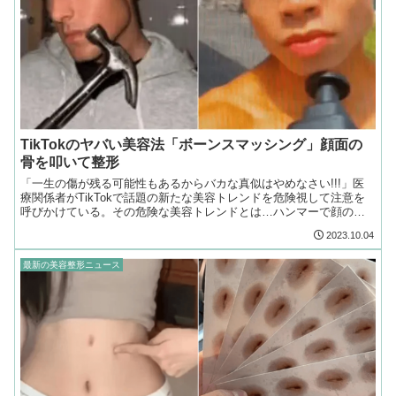
TikTokのヤバい美容法「ボーンスマッシング」顔面の
骨を叩いて整形
「一生の傷が残る可能性もあるからバカな真似はやめなさい!!!」医
療関係者がTikTokで話題の新たな美容トレンドを危険視して注意を
呼びかけている。その危険な美容トレンドとは…ハンマーで顔の骨
を叩いて変形させようとする「ボーンスマッシング」だ
2023.10.04
最新の美容整形ニュース