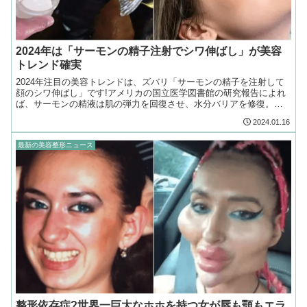
2024年は「サーモンの精子注射でシワ伸ばし」が美容
トレンド確実
2024年注目の美容トレンドは、ズバリ「サーモンの精子を注射して
顔のシワ伸ばし」です!アメリカの国立医学図書館の研究報告によれ
ば、サーモンの精液は肌の弾力を回復させ、水分バリアを修復。炎
症を抑え、乾燥や肌荒れにの補修効果もあるそうです。
2024.01.16
最新の美容整形ニュース
整形依存症?世界一巨大なホホを持つ女が唇も顎もエラ