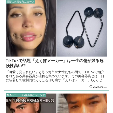
最新の美容整形ニュース
TikTokで話題「えくぼメーカー」は一生の傷が残る危
険性高い!?
「可愛く見られたい」と願う海外の女性たちの間で、TikTokで紹介
されたある美容器具が注目を集めています。その美容器具とは…口
に装着して強制的にえくぼを作り出す「えくぼメーカー」!えくぼが
あるのは人口の4分の1と言われています。
2023.10.21
TikTokニュース-事件事故トレンド