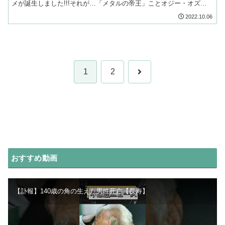
メが誕生しました!!!それが…「メタルの帝王」ことオジー・オズボ
ーンからインスパイアされたコスメシリーズで
2022.10.06
次
1
2
へ
おすすめ動画
【訃報】140歳の角の生えた男性死亡【長寿】