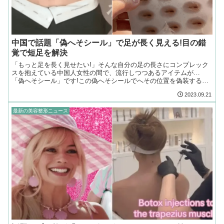
中国で話題「偽へそシール」で足が長く見える!目の錯
覚で短足を解決
「もっと足を長く見せたい!」そんな自分の足の長さにコンプレック
スを抱えている中国人女性の間で、流行しつつあるアイテムが…
「偽へそシール」です!この偽へそシールでへその位置を偽装するこ
とで、目の錯覚によって足が長く見えるそうなのです!
2023.09.21
最新の美容整形ニュース