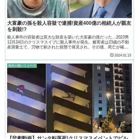
大富豪の孫を殺人容疑で逮捕!資産400億の相続人が親友
を刺殺!?
殺人事件の容疑者は莫大な財産を築いた大富豪の孫だった…2023男
12月24日のクリスマスイブに殺人事件が発生。被害者は23歳の不動
産測量士で、刃物で刺された状態で発見され、その後、死亡が確認
された。事件の容疑者はすぐに逮捕されたのだが…
2024.01.15
海外の痛いニュース
【悲劇動画】サンタ転落死!クリスマスイベントでビル