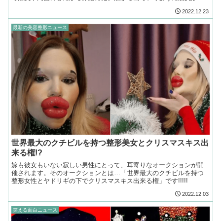
告しても迷惑系サンタは拒否。埒が明かないので店は警察に通報。
2022.12.23
最新の美容整形ニュース
世界最大のクチビルを持つ整形美女とクリスマスキス出
来る権!?
嫁も彼女もいない寂しい男性にとって、耳寄りなオークションが開
催されます。そのオークションとは…「世界最大のクチビルを持つ
整形女性とヤドリギの下でクリスマスキス出来る権」です!!!!!
2022.12.03
笑える面白ニュース