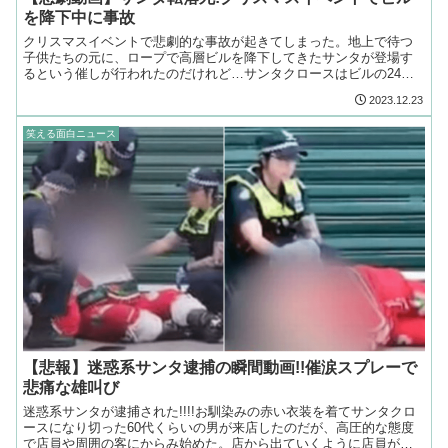
を降下中に事故
クリスマスイベントで悲劇的な事故が起きてしまった。地上で待つ
子供たちの元に、ロープで高層ビルを降下してきたサンタが登場す
るという催しが行われたのだけれど…サンタクロースはビルの24階
から転落して死亡してしまった…
2023.12.23
笑える面白ニュース
【悲報】迷惑系サンタ逮捕の瞬間動画!!催涙スプレーで
悲痛な雄叫び
迷惑系サンタが逮捕された!!!!お馴染みの赤い衣装を着てサンタクロ
ースになり切った60代くらいの男が来店したのだが、高圧的な態度
で店員や周囲の客にからみ始めた。店から出ていくように店員が警