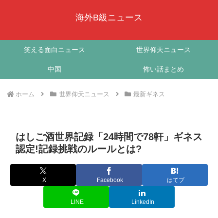
海外B級ニュース
笑える面白ニュース
世界仰天ニュース
中国
怖い話まとめ
ホーム
世界仰天ニュース
最新ギネス
はしご酒世界記録「24時間で78軒」ギネス
認定!記録挑戦のルールとは?
X
Facebook
はてブ
LINE
LinkedIn