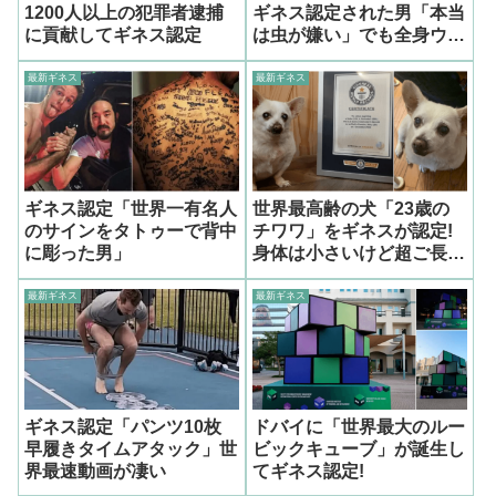
1200人以上の犯罪者逮捕
ギネス認定された男「本当
に貢献してギネス認定
は虫が嫌い」でも全身ウジ
ャウジャ
最新ギネス
最新ギネス
ギネス認定「世界一有名人
世界最高齢の犬「23歳の
のサインをタトゥーで背中
チワワ」をギネスが認定!
に彫った男」
身体は小さいけど超ご長寿
で態度も大きい
最新ギネス
最新ギネス
ギネス認定「パンツ10枚
ドバイに「世界最大のルー
早履きタイムアタック」世
ビックキューブ」が誕生し
界最速動画が凄い
てギネス認定!