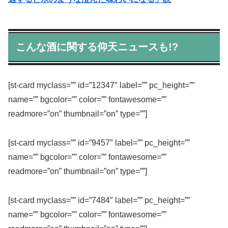
こんな酒に関する仰天ニュースも!?
[st-card myclass=”” id=”12347″ label=”” pc_height=””
name=”” bgcolor=”” color=”” fontawesome=””
readmore=”on” thumbnail=”on” type=””]
[st-card myclass=”” id=”9457″ label=”” pc_height=””
name=”” bgcolor=”” color=”” fontawesome=””
readmore=”on” thumbnail=”on” type=””]
[st-card myclass=”” id=”7484″ label=”” pc_height=””
name=”” bgcolor=”” color=”” fontawesome=””