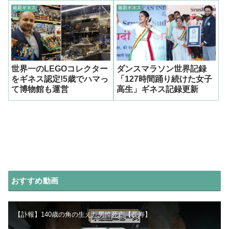
最新ギネス
最新ギネス
世界一のLEGOコレクター
ダンスマラソン世界記録
をギネス認定!5歳でハマっ
「127時間踊り続けた女子
て博物館も運営
高生」ギネス記録更新
おすすめ動画
【訃報】140歳の角の生えた男性死亡【長寿】