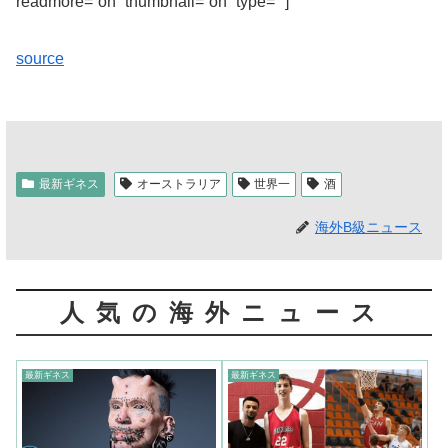
readmore=”on” thumbnail=”on” type=””]
source
最新ギネス
オーストラリア
世界一
酒
海外B級ニュース
人気の海外ニュース
最新ギネス
最新ギネス