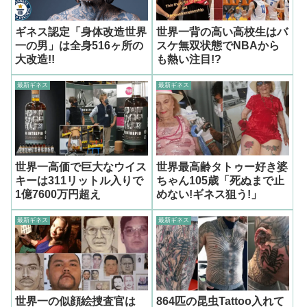
ギネス認定「身体改造世界
世界一背の高い高校生はバ
一の男」は全身516ヶ所の
スケ無双状態でNBAから
大改造!!
も熱い注目!?
最新ギネス
最新ギネス
世界一高価で巨大なウイス
世界最高齢タトゥー好き婆
キーは311リットル入りで
ちゃん105歳「死ぬまで止
1億7600万円超え
めない!ギネス狙う!」
最新ギネス
最新ギネス
世界一の似顔絵捜査官は
864匹の昆虫Tattoo入れて