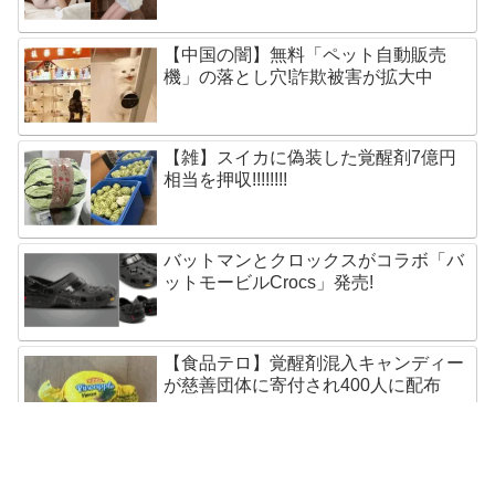
【中国の闇】無料「ペット自動販売
機」の落とし穴!詐欺被害が拡大中
【雑】スイカに偽装した覚醒剤7億円
相当を押収!!!!!!!!
バットマンとクロックスがコラボ「バ
ットモービルCrocs」発売!
【食品テロ】覚醒剤混入キャンディー
が慈善団体に寄付され400人に配布
五輪選手もらったSamsungスマホ速攻
で売却!オークション出品中