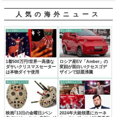
人気の海外ニュース
笑える面白ニュース
笑える面白ニュース
1着500万円!世界一高価な
ロシア産EV「Amber」の
ダサいクリスマスセーター
変顔が面白い!クセスゴデ
は本物ダイヤ使用
ザインで話題沸騰
笑える面白ニュース
笑える面白ニュース
映画｢13日の金曜日｣ペン
2024年大統領選にカーネ