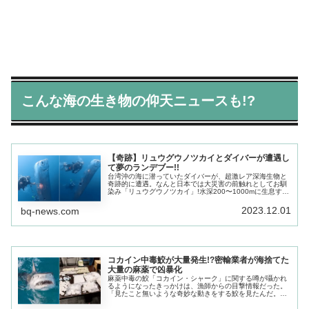
こんな海の生き物の仰天ニュースも!?
【奇跡】リュウグウノツカイとダイバーが遭遇し
て夢のランデブー!!
台湾沖の海に潜っていたダイバーが、超激レア深海生物と
奇跡的に遭遇。なんと日本では大災害の前触れとしてお馴
染み「リュウグウノツカイ」!水深200〜1000mに生息する
リュウグウノツカイは、体長が最大で8m、体重は200kgを
超える巨大深海魚。
2023.12.01
bq-news.com
コカイン中毒鮫が大量発生!?密輸業者が海捨てた
大量の麻薬で凶暴化
麻薬中毒の鮫「コカイン・シャーク」に関する噂が囁かれ
るようになったきっかけは、漁師からの目撃情報だった。
「見たこと無いような奇妙な動きをする鮫を見たんだ。ま
るで麻薬中毒者のようだった」なぜ海で泳いでいる鮫が麻
薬中毒になるのか?