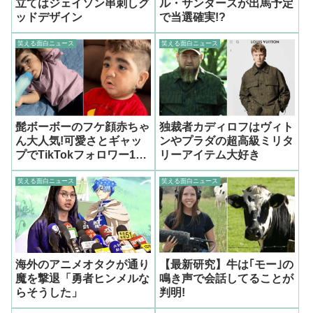
立てはジェイソン串刺しグ
ル・サンダースが出馬予定
ッドデザイン
で当選確実!?
笑える面白ニュース
笑える面白ニュース
髭ボーボーのフケ顔赤ちゃ
独裁者カディロフはヴィト
ん大人気!可愛さとギャッ
ンやプラダの超高級ミリタ
プでTikTokフォロワー10
リーアイテム大好き
万突破
笑える面白ニュース
笑える面白ニュース
海外のアニメオタクが通り
【最新研究】牛は｢モー｣の
魔を撃退「勇者ヒンメルな
鳴き声で会話してることが
らそうした」
判明!