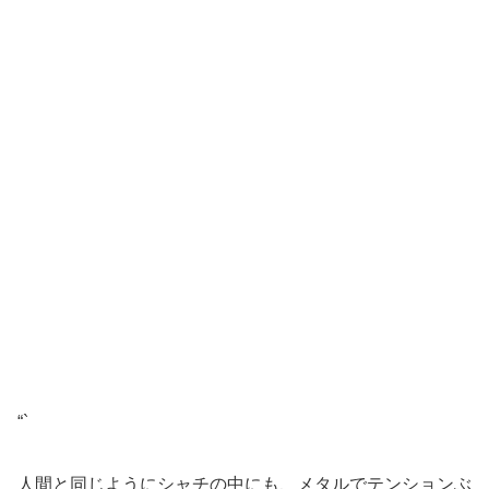
“`
人間と同じようにシャチの中にも、メタルでテンションぶ