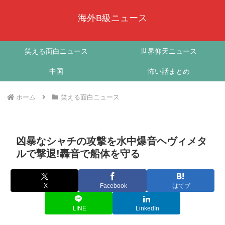
海外B級ニュース
笑える面白ニュース
世界仰天ニュース
中国
怖い話まとめ
ホーム
笑える面白ニュース
凶暴なシャチの攻撃を水中爆音ヘヴィメタ
ルで撃退!轟音で船体を守る
X
Facebook
はてブ
LINE
LinkedIn