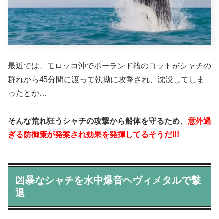
最近では、モロッコ沖でポーランド籍のヨットがシャチの
群れから45分間に渡って執拗に攻撃され、沈没してしま
ったとか…
そんな荒れ狂うシャチの攻撃から船体を守るため、
意外過
ぎる防御策が発案され効果を発揮してるそうだ!!!
凶暴なシャチを水中爆音ヘヴィメタルで撃
退