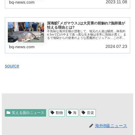
2023.11.08
bq-news.com
深海鮫｢メガマウス｣は大災害の前触れ?漁師達が
怯える理由とは?
不気味な海洋生物が漂着して、地元の人達は騒然…体長約
4.5mで口の中まで真っ黒な生き物は非常に気味が悪く、ま
るで地獄からの使者のような悪魔的ビジュアル…この不気
味生物は、これまでに世界でも50例ほどしか目撃例の無い
「メガマウス」。
2024.07.23
bq-news.com
source
笑える面白ニュース
動物
海
音楽
海外B級ニュース