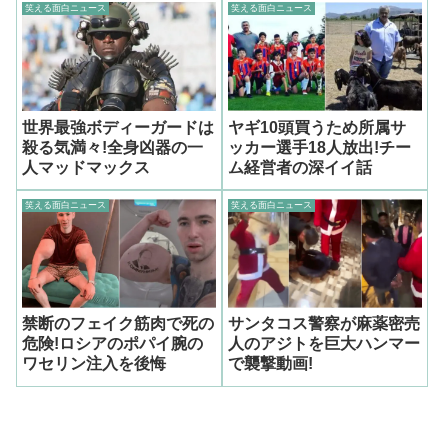
笑える面白ニュース
笑える面白ニュース
世界最強ボディーガードは
ヤギ10頭買うため所属サ
殺る気満々!全身凶器の一
ッカー選手18人放出!チー
人マッドマックス
ム経営者の深イイ話
笑える面白ニュース
笑える面白ニュース
禁断のフェイク筋肉で死の
サンタコス警察が麻薬密売
危険!ロシアのポパイ腕の
人のアジトを巨大ハンマー
ワセリン注入を後悔
で襲撃動画!