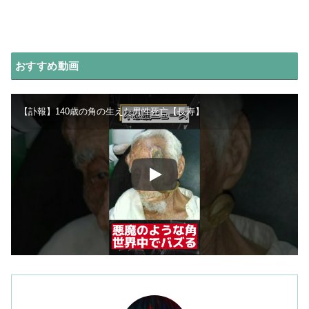
おすすめ動画
【訃報】140歳の角の生えた男性死亡【長寿】