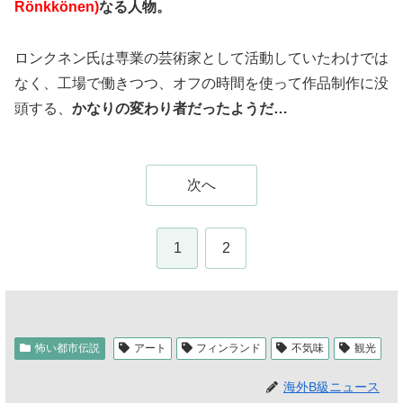
Rönkkönen)
なる人物。
ロンクネン氏は専業の芸術家として活動していたわけでは
なく、工場で働きつつ、オフの時間を使って作品制作に没
頭する、
かなりの変わり者だったようだ…
次へ
1
2
怖い都市伝説
アート
フィンランド
不気味
観光
海外B級ニュース