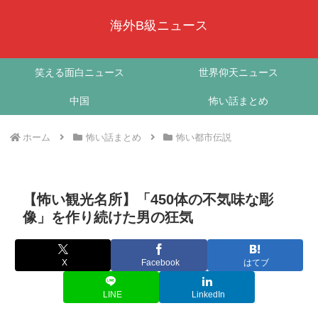
海外B級ニュース
笑える面白ニュース
世界仰天ニュース
中国
怖い話まとめ
ホーム
怖い話まとめ
怖い都市伝説
【怖い観光名所】「450体の不気味な彫
像」を作り続けた男の狂気
X
Facebook
はてブ
LINE
LinkedIn