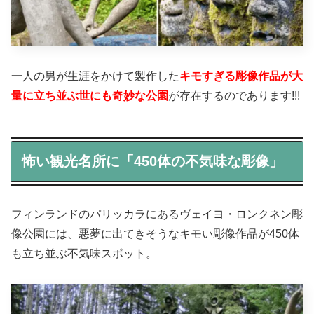
一人の男が生涯をかけて製作した
キモすぎる彫像作品が大
量に立ち並ぶ世にも奇妙な公園
が存在するのであります!!!
怖い観光名所に「450体の不気味な彫像」
フィンランドのパリッカラにあるヴェイヨ・ロンクネン彫
像公園には、悪夢に出てきそうなキモい彫像作品が450体
も立ち並ぶ不気味スポット。