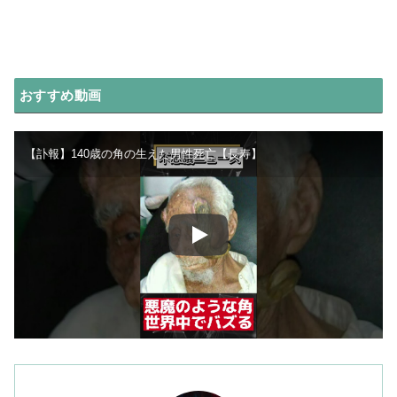
おすすめ動画
【訃報】140歳の角の生えた男性死亡【長寿】