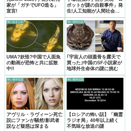
家が「ガチでUFO造る」
ボットが謎の自殺事件」発
宣言!
生!人工知能が人間社会に
絶望
怖い話まとめ
怖い都市伝説
UMA?妖怪?中国で人面魚
｢宇宙人の頭蓋骨を露天で
の動画が恐怖と共に拡散
買った｣中国のSF小説家が
中!!
地球外生命体の謎に挑む
怖い都市伝説
怖い都市伝説
アヴリル・ラヴィーン死亡
【ロシアの怖い話】「幽霊
説にファンが騒然!影武者
ラジオ局」40年以上続く
説など疑惑は深まる
不気味な放送の謎