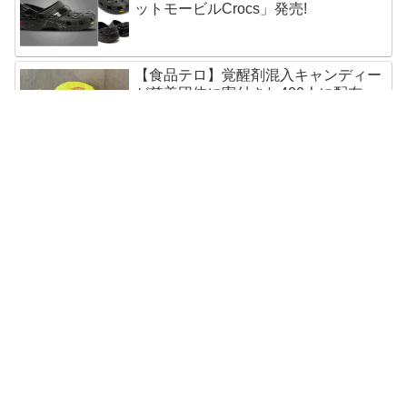
ットモービルCrocs」発売!
【食品テロ】覚醒剤混入キャンディー
が慈善団体に寄付され400人に配布
五輪選手もらったSamsungスマホ速攻
で売却!オークション出品中
奇跡?怪奇?聖母マリア像まばたきの瞬
間を撮影成功!