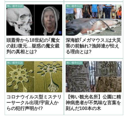
怖い都市伝説
怖い都市伝説
頭蓋骨から18世紀の｢魔女
深海鮫｢メガマウス｣は大災
の顔｣復元…疑惑の魔女裁
害の前触れ?漁師達が怯え
判の真相とは?
る理由とは?
怖い都市伝説
怖い都市伝説
コロナウイルス型ミステリ
【怖い観光名所】公園に精
ーサークル出現!宇宙人か
神病患者が不気味な言葉を
らの犯行声明か!?
刻んだ100本の木