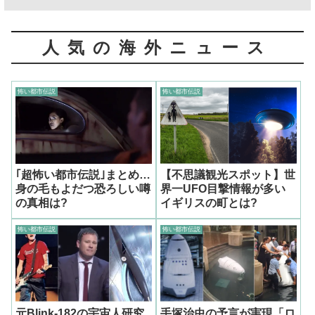
人気の海外ニュース
怖い都市伝説
怖い都市伝説
｢超怖い都市伝説｣まとめ…
【不思議観光スポット】世
身の毛もよだつ恐ろしい噂
界一UFO目撃情報が多い
の真相は?
イギリスの町とは?
怖い都市伝説
怖い都市伝説
元Blink-182の宇宙人研究
手塚治虫の予言が実現「ロ