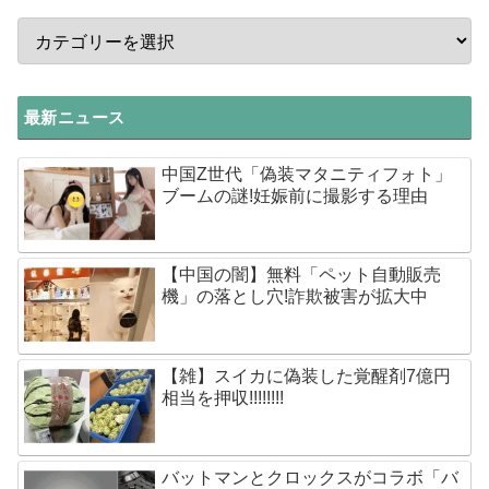
最新ニュース
中国Z世代「偽装マタニティフォト」
ブームの謎!妊娠前に撮影する理由
【中国の闇】無料「ペット自動販売
機」の落とし穴!詐欺被害が拡大中
【雑】スイカに偽装した覚醒剤7億円
相当を押収!!!!!!!!
バットマンとクロックスがコラボ「バ