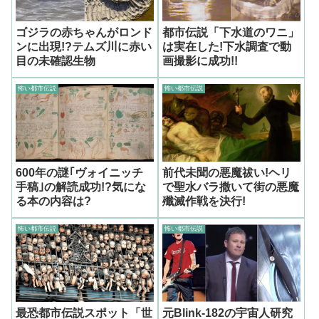
ゴジラの赤ちゃんがロンド
都市伝説「下水道のワニ」
ンに出現!?テムズ川に赤い
は実在した!下水調査で動
目の未確認生物
画撮影に成功!!
怖い都市伝説
怖い都市伝説
600年の謎｢ヴォイニッチ
前代未聞の悪魔祓い!ヘリ
手稿｣の解読成功!?気にな
で聖水バラ撒いて街の悪魔
る本の内容は?
殲滅作戦を決行!
怖い都市伝説
怖い都市伝説
最恐都市伝説スポット「世
元Blink-182の宇宙人研究