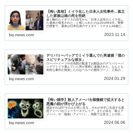
【怖い真相】ミイラ化した日本人女性事件…孤立
した家族は娘の死を拒絶
遠く離れたイギリスの住宅から「日本人女性のミイラ化し
た遺体が発見された」と報じられたのは2018年9月。警察
の捜査で、遺体は日本出身のヤスタケ・リナさん49歳だと
判明。その後の捜査の結果、この事件の不気味な真相が明
らかになった。
2023.11.14
bq-news.com
デリバリーバッグでミイラ運んでた男逮捕「僕の
スピリチュアルな彼女」
ウーバーイーツや出前館の配達でお馴染みのデリバリーバ
ッグでミイラ運んでいた男が警察に逮捕された。なんとも
奇怪な事件が発覚したのはペルーの都市プーノ。人気のな
い公園で酒を飲んでいた3人組の男に警察官が職質。
2024.01.29
bq-news.com
【怖い雑学】殺人アメーバを顕微鏡で拡大すると
悪魔の顔が浮かび上がる
感染すれば97％の人が死に至る…それが水中に生息する最
恐アメーバのフォーラーネグレリア。またの名を「殺人ア
メーバ」や「脳食いアメーバ」。肉眼では見ることの出来
ない殺人アメーバだが、実は、顕微鏡で拡大すると悪魔の
ような恐ろしい姿をしている…
2024.06.06
bq-news.com