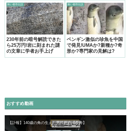
怖い都市伝説
怖い都市伝説
230年前の暗号解読できた
ペンギン激似の珍魚を中国
ら25万円!岩に刻まれた謎
で発見!UMAか?新種か?奇
の文章に学者お手上げ
形か?専門家の見解は?
おすすめ動画
【訃報】140歳の角の生えた男性死亡【長寿】