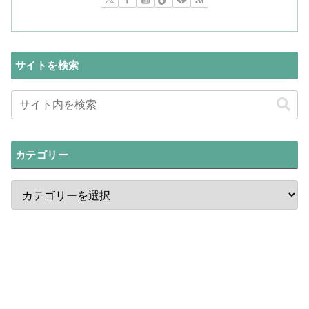
サイトを検索
カテゴリー
最新ニュース
中国Z世代「偽装マタニティフォト」
ブームの謎!妊娠前に撮影する理由