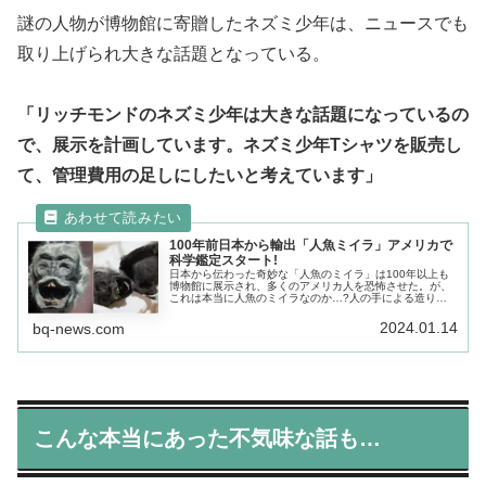
謎の人物が博物館に寄贈したネズミ少年は、ニュースでも
取り上げられ大きな話題となっている。
「リッチモンドのネズミ少年は大きな話題になっているの
で、展示を計画しています。ネズミ少年Tシャツを販売し
て、管理費用の足しにしたいと考えています」
100年前日本から輸出「人魚ミイラ」アメリカで
科学鑑定スタート!
日本から伝わった奇妙な「人魚のミイラ」は100年以上も
博物館に展示され、多くのアメリカ人を恐怖させた。が、
これは本当に人魚のミイラなのか…?人の手による造り物
なんじゃないか…?アメリカで日本産人魚のミイラの科学
鑑定がスタートした!!!
2024.01.14
bq-news.com
こんな本当にあった不気味な話も…