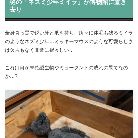
謎の「ネズミ少年ミイラ」が博物館に置き
去り
全身真っ黒で鋭い牙と爪を持ち、所々に体毛も残るミイラ
のようなネズミ少年…ミッキーマウスのような可愛らしさ
は欠片もなく非常に禍々しい…
これは何か未確認生物やミュータントの成れの果てなの
か…?