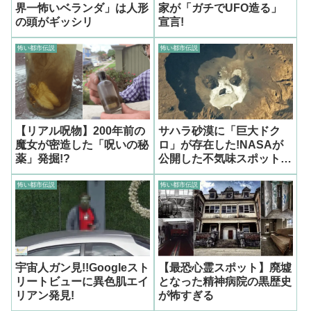
界一怖いベランダ」は人形
家が「ガチでUFO造る」
の頭がギッシリ
宣言!
怖い都市伝説
怖い都市伝説
【リアル呪物】200年前の
サハラ砂漠に「巨大ドク
魔女が密造した「呪いの秘
ロ」が存在した!NASAが
薬」発掘!?
公開した不気味スポットの
真相は…?
怖い都市伝説
怖い都市伝説
宇宙人ガン見!!Googleスト
【最恐心霊スポット】廃墟
リートビューに異色肌エイ
となった精神病院の黒歴史
リアン発見!
が怖すぎる