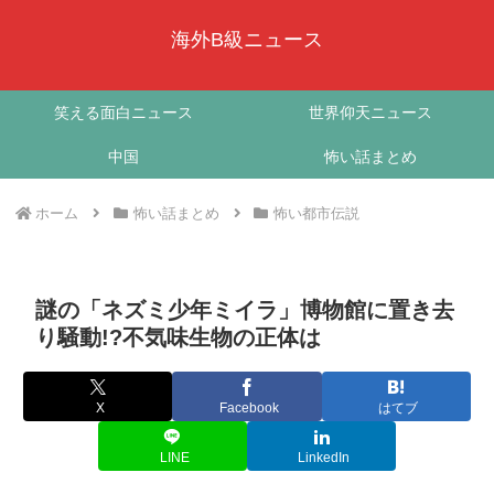
海外B級ニュース
笑える面白ニュース
世界仰天ニュース
中国
怖い話まとめ
ホーム
怖い話まとめ
怖い都市伝説
謎の「ネズミ少年ミイラ」博物館に置き去
り騒動!?不気味生物の正体は
X
Facebook
はてブ
LINE
LinkedIn