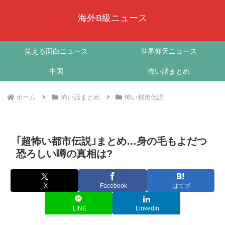
海外B級ニュース
笑える面白ニュース
世界仰天ニュース
中国
怖い話まとめ
ホーム
怖い話まとめ
怖い都市伝説
｢超怖い都市伝説｣まとめ…身の毛もよだつ
恐ろしい噂の真相は?
X
Facebook
はてブ
LINE
LinkedIn