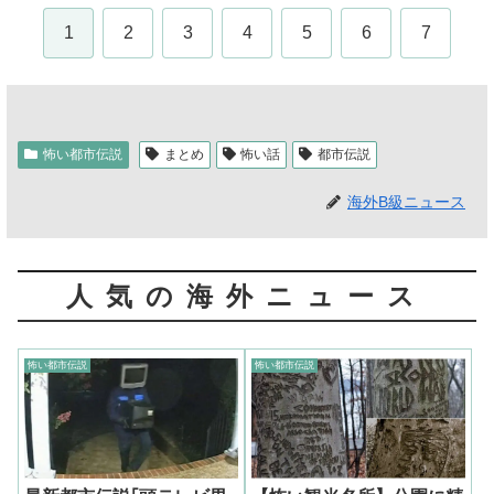
1
2
3
4
5
6
7
怖い都市伝説
まとめ
怖い話
都市伝説
海外B級ニュース
人気の海外ニュース
怖い都市伝説
怖い都市伝説