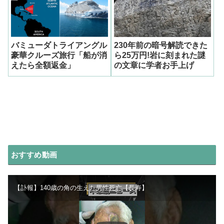
バミューダトライアングル
230年前の暗号解読できた
豪華クルーズ旅行「船が消
ら25万円!岩に刻まれた謎
えたら全額返金」
の文章に学者お手上げ
おすすめ動画
【訃報】140歳の角の生えた男性死亡【長寿】