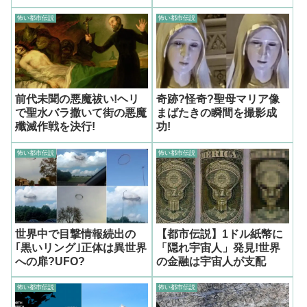
怖い都市伝説
怖い都市伝説
前代未聞の悪魔祓い!ヘリ
奇跡?怪奇?聖母マリア像
で聖水バラ撒いて街の悪魔
まばたきの瞬間を撮影成
殲滅作戦を決行!
功!
怖い都市伝説
怖い都市伝説
世界中で目撃情報続出の
【都市伝説】1ドル紙幣に
｢黒いリング｣正体は異世界
「隠れ宇宙人」発見!世界
への扉?UFO?
の金融は宇宙人が支配
怖い都市伝説
怖い都市伝説