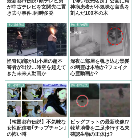
最新都市伝説｢頭テレビ男
【怖い観光名所】公園に精
が中古テレビを玄関先に置
神病患者が不気味な言葉を
き去り事件｣同時多発
刻んだ100本の木
怖い都市伝説
怖い都市伝説
怪奇!頭部が山小屋の超不
深夜に部屋を覗き込む黒髪
審者が出没…時空を超えて
の幽霊は本物か?フェイク
きた未来人動画か
心霊動画か?
怖い都市伝説
怖い都市伝説
【韓国都市伝説】不気味な
ビッグフットの最新映像!?
女性配信者｢チップチャン｣
牧草地帯を二足歩行する未
の怖い噂
確認生物の正体は?