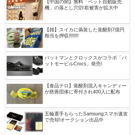
【中国の闇】無料「ペット自動販売
機」の落とし穴!詐欺被害が拡大中
【雑】スイカに偽装した覚醒剤7億円
相当を押収!!!!!!!!
バットマンとクロックスがコラボ「バ
ットモービルCrocs」発売!
【食品テロ】覚醒剤混入キャンディー
が慈善団体に寄付され400人に配布
五輪選手もらったSamsungスマホ速攻
で売却!オークション出品中