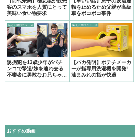
【前代未聞】極悪猿が観光
【車いい話】息子の飲酒運
客のスマホを人質にとって
転を止めるため父親が高級
美味い食い物要求
車をボコボコ事件
笑える面白ニュース
笑える面白ニュース
誘拐犯を13歳少年がパチ
【バカ発明】ポテチメーカ
ンコで撃退!妹を連れ去る
ーが指専用洗濯機を開発!
不審者に勇敢なお兄ちゃん
油まみれの指が快適
が立ち向かう
おすすめ動画