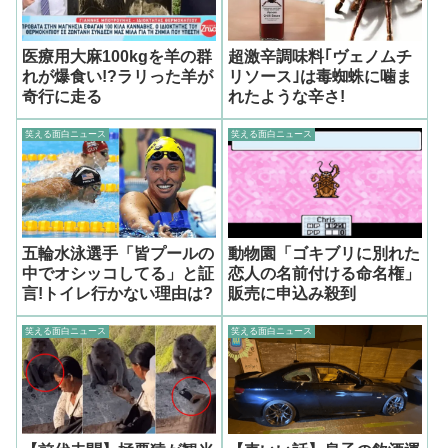
医療用大麻100kgを羊の群
超激辛調味料｢ヴェノムチ
れが爆食い!?ラリった羊が
リソース｣は毒蜘蛛に噛ま
奇行に走る
れたような辛さ!
笑える面白ニュース
笑える面白ニュース
五輪水泳選手「皆プールの
動物園「ゴキブリに別れた
中でオシッコしてる」と証
恋人の名前付ける命名権」
言!トイレ行かない理由は?
販売に申込み殺到
笑える面白ニュース
笑える面白ニュース