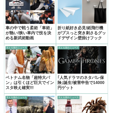
車の中で戦う柔術「車術」
折り紙好き必見!紙飛行機
が熱い!狭い車内で技を決
がブスっと突き刺さるグッ
める新武術動画
ドデザイン壁掛けフック
笑える面白ニュース
笑える面白ニュース
ベトナム名物「超特大パ
｢人気ドラマのネタバレ保
ン」は引くほど巨大でイン
険｣誕生!被害申告で14000
スタ映え確実!!!
円ゲット
笑える面白ニュース
笑える面白ニュース