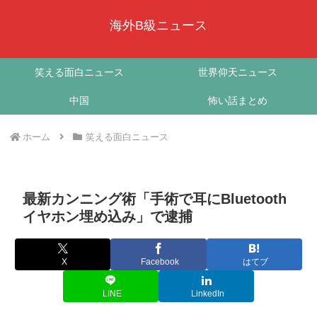
海外B級ニュース
笑える面白ニュース
世界仰天ニュース
中国
怖い話まとめ
ホーム
笑える面白ニュース
最新カンニング術「手術で耳にBluetooth
イヤホン埋め込み」で逮捕
X
Facebook
はてブ
LINE
LinkedIn