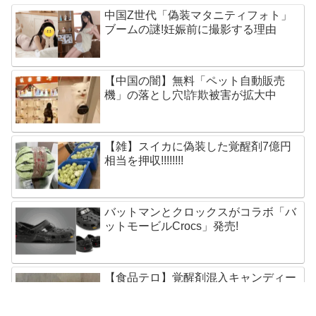
中国Z世代「偽装マタニティフォト」
ブームの謎!妊娠前に撮影する理由
【中国の闇】無料「ペット自動販売
機」の落とし穴!詐欺被害が拡大中
【雑】スイカに偽装した覚醒剤7億円
相当を押収!!!!!!!!
バットマンとクロックスがコラボ「バ
ットモービルCrocs」発売!
【食品テロ】覚醒剤混入キャンディー
が慈善団体に寄付され400人に配布