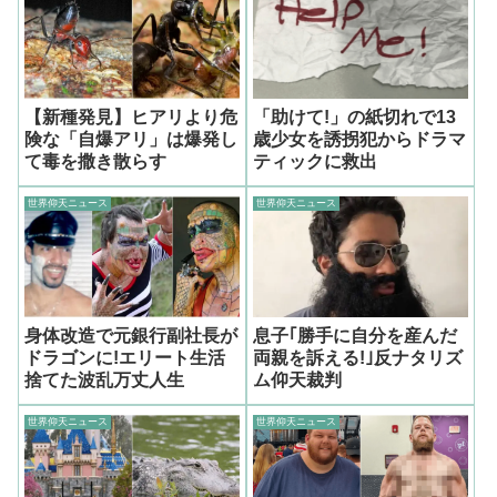
【新種発見】ヒアリより危
「助けて!」の紙切れで13
険な「自爆アリ」は爆発し
歳少女を誘拐犯からドラマ
て毒を撒き散らす
ティックに救出
世界仰天ニュース
世界仰天ニュース
身体改造で元銀行副社長が
息子｢勝手に自分を産んだ
ドラゴンに!エリート生活
両親を訴える!｣反ナタリズ
捨てた波乱万丈人生
ム仰天裁判
世界仰天ニュース
世界仰天ニュース