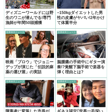
ディズニーワールドには野
−150kgダイエットした男
生のワニが潜んでる!専門
性の皮膚がヤバい!2年かけ
漁師が年間50頭捕獲
て体重半分
世界仰天ニュース
世界仰天ニュース
映画「ブロウ」でジョニー
脳腫瘍の手術中にギター演
デップが演じた「伝説的麻
奏!?覚醒下脳手術で楽器を
薬の運び屋」の実話
弾く理由とは?
世界仰天ニュース
世界仰天ニュース
障害者に変装した市長が
ギネス認定｢世界一毛深い