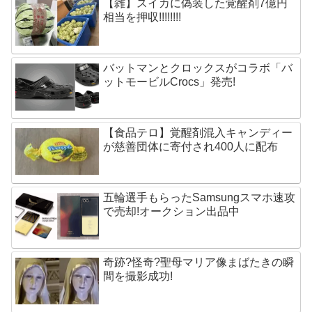
【雑】スイカに偽装した覚醒剤7億円
相当を押収!!!!!!!!
バットマンとクロックスがコラボ「バ
ットモービルCrocs」発売!
【食品テロ】覚醒剤混入キャンディー
が慈善団体に寄付され400人に配布
五輪選手もらったSamsungスマホ速攻
で売却!オークション出品中
奇跡?怪奇?聖母マリア像まばたきの瞬
間を撮影成功!