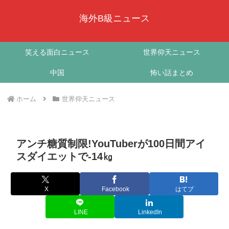
海外B級ニュース
笑える面白ニュース
世界仰天ニュース
中国
怖い話まとめ
ホーム
世界仰天ニュース
アンチ糖質制限!YouTuberが100日間アイ
スダイエットで-14㎏
X
Facebook
はてブ
LINE
LinkedIn