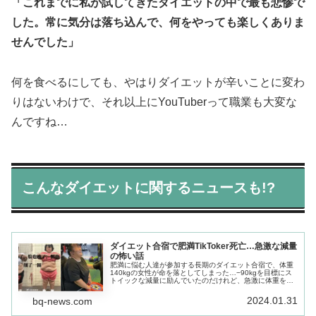
「これまでに私が試してきたダイエットの中で最も悲惨で
した。
常に気分は落ち込んで、何をやっても楽しくありま
せんでした」
何を食べるにしても、やはりダイエットが辛いことに変わ
りはないわけで、それ以上にYouTuberって職業も大変な
んですね…
こんなダイエットに関するニュースも!?
ダイエット合宿で肥満TikToker死亡…急激な減量
の怖い話
肥満に悩む人達が参加する長期のダイエット合宿で、体重
140kgの女性が命を落としてしまった…−90kgを目標にス
トイックな減量に励んでいたのだけれど、急激に体重を落
としすぎたのかもしれない…プロの指導のもと、食生活を
改善。
2024.01.31
bq-news.com