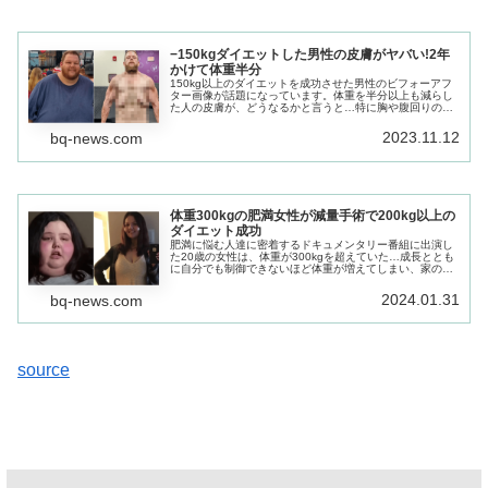
−150kgダイエットした男性の皮膚がヤバい!2年
かけて体重半分
150kg以上のダイエットを成功させた男性のビフォーアフ
ター画像が話題になっています。体重を半分以上も減らし
た人の皮膚が、どうなるかと言うと…特に胸や腹回りの皮
膚は垂れ下がってしまいダルダル。近いうちに弛んだ皮膚
を切除する手術を予定。
2023.11.12
bq-news.com
体重300kgの肥満女性が減量手術で200kg以上の
ダイエット成功
肥満に悩む人達に密着するドキュメンタリー番組に出演し
た20歳の女性は、体重が300kgを超えていた…成長ととも
に自分でも制御できないほど体重が増えてしまい、家の中
を移動するだけで息が上がってしまい、次第に外出するこ
とが少なくなった。
2024.01.31
bq-news.com
source