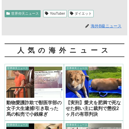
世界仰天ニュース
YouTuber
ダイエット
海外B級ニュース
人気の海外ニュース
世界仰天ニュース
世界仰天ニュース
動物愛護詐欺で獣医学部の
【実刑】愛犬を肥満で死な
女子大生逮捕!引き取った
せた飼い主に裁判で懲役2
馬の転売で小銭稼ぎ
ヶ月の有罪判決
世界仰天ニュース
世界仰天ニュース