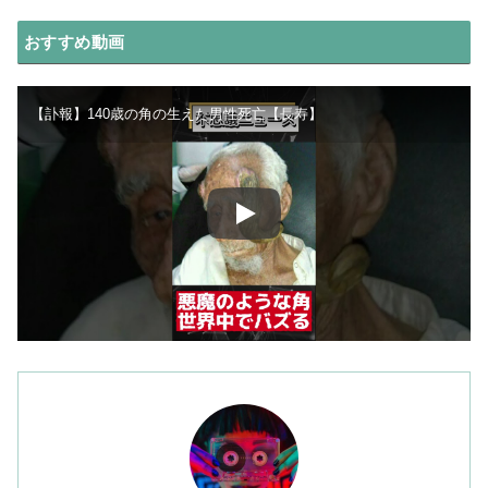
おすすめ動画
【訃報】140歳の角の生えた男性死亡【長寿】