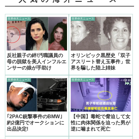
世界仰天ニュース
世界仰天ニュース
反社親子の絆!汚職議員の
オリンピック黒歴史「双子
母の脱獄を美人インフルエ
アスリート替え玉事件」世
ンサーの娘が手助け
界を騙した陸上姉妹
世界仰天ニュース
世界仰天ニュース
｢2PAC銃撃事件のBMW｣
【中国】毒蛇で脅迫して女
約2億円でオークションに
性に肉体関係を迫った男が
出品決定!
逆に噛まれて死亡