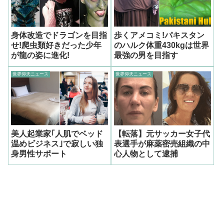
身体改造でドラゴンを目指
歩くアメコミ!パキスタン
せ!爬虫類好きだった少年
のハルク体重430kgは世界
が龍の姿に進化!
最強の男を目指す
世界仰天ニュース
世界仰天ニュース
美人起業家｢人肌でベッド
【転落】元サッカー女子代
温めビジネス｣で寂しい独
表選手が麻薬密売組織の中
身男性サポート
心人物として逮捕