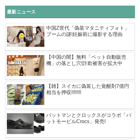
最新ニュース
中国Z世代「偽装マタニティフォト」
ブームの謎!妊娠前に撮影する理由
【中国の闇】無料「ペット自動販売
機」の落とし穴!詐欺被害が拡大中
【雑】スイカに偽装した覚醒剤7億円
相当を押収!!!!!!!!
バットマンとクロックスがコラボ「バ
ットモービルCrocs」発売!