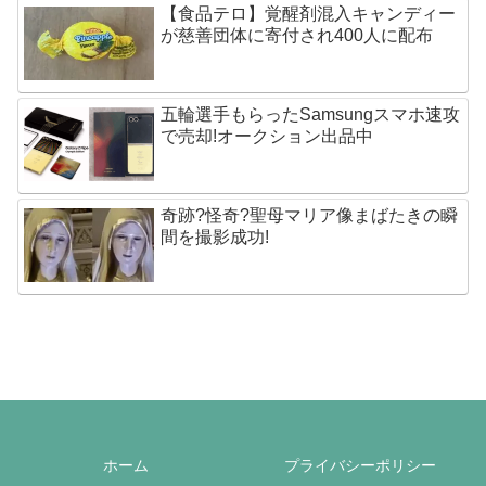
【食品テロ】覚醒剤混入キャンディー
が慈善団体に寄付され400人に配布
五輪選手もらったSamsungスマホ速攻
で売却!オークション出品中
奇跡?怪奇?聖母マリア像まばたきの瞬
間を撮影成功!
ホーム
プライバシーポリシー