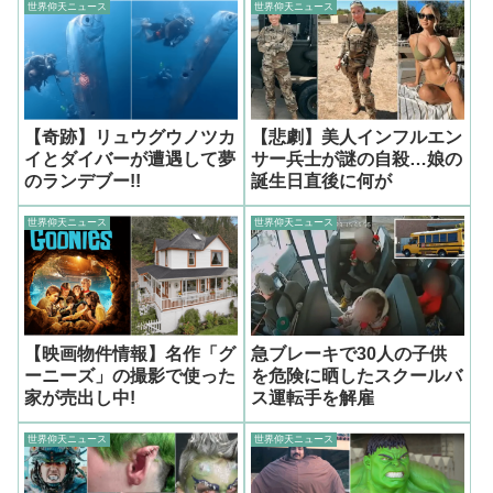
世界仰天ニュース
世界仰天ニュース
【奇跡】リュウグウノツカ
【悲劇】美人インフルエン
イとダイバーが遭遇して夢
サー兵士が謎の自殺…娘の
のランデブー!!
誕生日直後に何が
世界仰天ニュース
世界仰天ニュース
【映画物件情報】名作「グ
急ブレーキで30人の子供
ーニーズ」の撮影で使った
を危険に晒したスクールバ
家が売出し中!
ス運転手を解雇
世界仰天ニュース
世界仰天ニュース