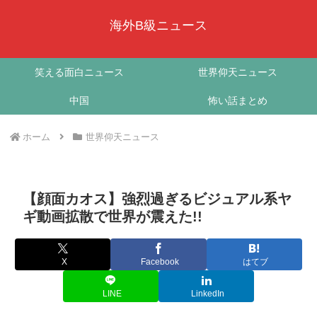
海外B級ニュース
笑える面白ニュース
世界仰天ニュース
中国
怖い話まとめ
ホーム
世界仰天ニュース
【顔面カオス】強烈過ぎるビジュアル系ヤ
ギ動画拡散で世界が震えた!!
X
Facebook
はてブ
LINE
LinkedIn