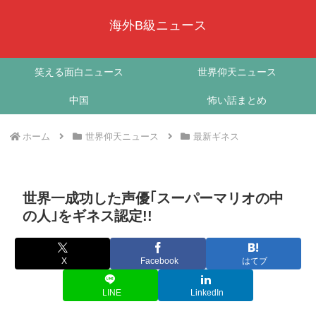
海外B級ニュース
笑える面白ニュース
世界仰天ニュース
中国
怖い話まとめ
ホーム
世界仰天ニュース
最新ギネス
世界一成功した声優｢スーパーマリオの中
の人｣をギネス認定!!
X
Facebook
はてブ
LINE
LinkedIn