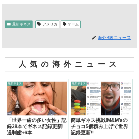
最新ギネス
アメリカ
ゲーム
海外B級ニュース
人気の海外ニュース
最新ギネス
最新ギネス
「世界一歯の多い女性」記
簡単ギネス挑戦!M&M’sの
録38本でギネス記録更新!
チョコ5個積み上げて世界
過剰歯+6本
記録更新!!