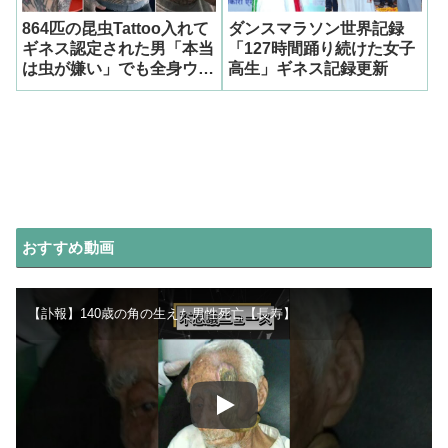
864匹の昆虫Tattoo入れて
ダンスマラソン世界記録
ギネス認定された男「本当
「127時間踊り続けた女子
は虫が嫌い」でも全身ウジ
高生」ギネス記録更新
ャウジャ
おすすめ動画
【訃報】140歳の角の生えた男性死亡【長寿】