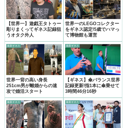
【世界一】遊戯王タトゥー
世界一のLEGOコレクター
彫りまくってギネス記録狙
をギネス認定!5歳でハマっ
うオタク外人
て博物館も運営
最新ギネス
最新ギネス
世界一背の高い身長
【ギネス】傘バランス世界
251cm男が離婚からの速
記録更新!指1本に傘乗せて
攻で婚活スタート
3時間46分16秒
最新ギネス
最新ギネス