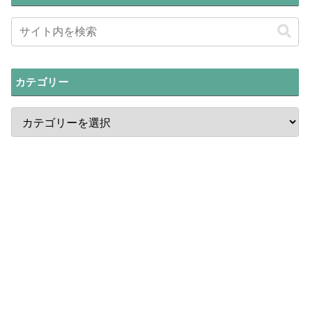
カテゴリー
最新ニュース
中国Z世代「偽装マタニティフォト」
ブームの謎!妊娠前に撮影する理由
【中国の闇】無料「ペット自動販売
機」の落とし穴!詐欺被害が拡大中