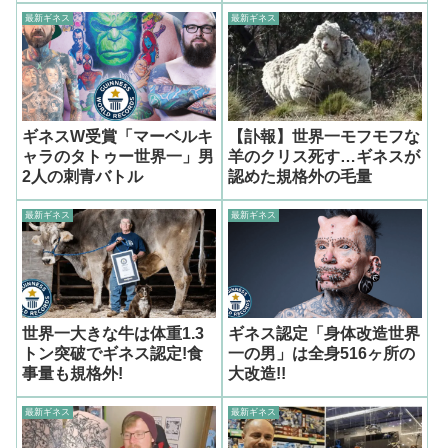
最新ギネス
最新ギネス
ギネスW受賞「マーベルキ
【訃報】世界一モフモフな
ャラのタトゥー世界一」男
羊のクリス死す…ギネスが
2人の刺青バトル
認めた規格外の毛量
最新ギネス
最新ギネス
世界一大きな牛は体重1.3
ギネス認定「身体改造世界
トン突破でギネス認定!食
一の男」は全身516ヶ所の
事量も規格外!
大改造!!
最新ギネス
最新ギネス