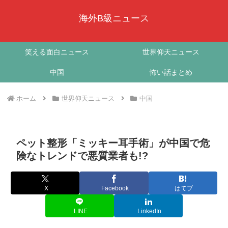
海外B級ニュース
笑える面白ニュース
世界仰天ニュース
中国
怖い話まとめ
ホーム
世界仰天ニュース
中国
ペット整形「ミッキー耳手術」が中国で危
険なトレンドで悪質業者も!?
X
Facebook
はてブ
LINE
LinkedIn