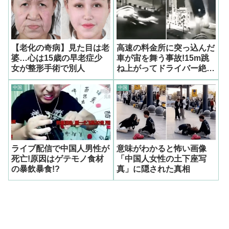
【老化の奇病】見た目は老
高速の料金所に突っ込んだ
婆…心は15歳の早老症少
車が宙を舞う事故!15m跳
女が整形手術で別人
ね上がってドライバー絶体
絶命
中国
中国
ライブ配信で中国人男性が
意味がわかると怖い画像
死亡!原因はゲテモノ食材
「中国人女性の土下座写
の暴飲暴食!?
真」に隠された真相