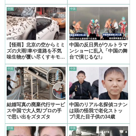
中国
中国
【怪雨】北京の空からミミ
中国の反日男がウルトラマ
ズの大雨!車や道路を不気
ンショーに乱入「中国の舞
味生物が覆い尽くすキモす
台で演じるな!」
ぎ動画拡散
中国
中国
結婚写真の廃棄代行サービ
中国のリアル名探偵コナン
ス中国で大人気!プロの手
は頭の怪我で老化ストッ
で思い出をズタズタ
プ!見た目子供の34歳
中国
中国