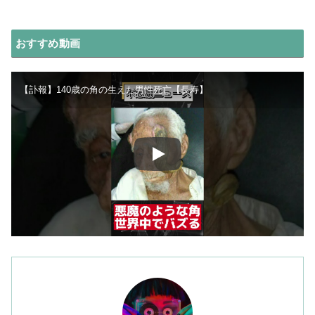
おすすめ動画
【訃報】140歳の角の生えた男性死亡【長寿】