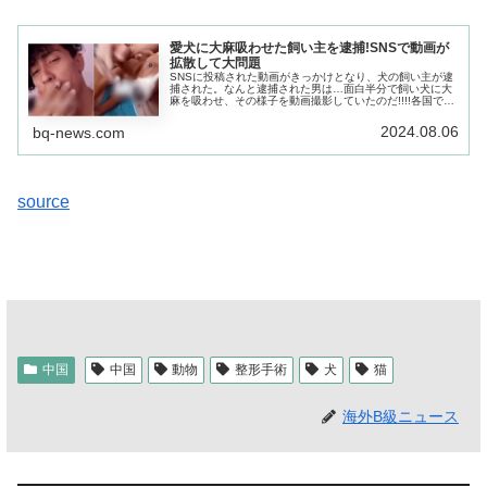
愛犬に大麻吸わせた飼い主を逮捕!SNSで動画が
拡散して大問題
SNSに投稿された動画がきっかけとなり、犬の飼い主が逮
捕された。なんと逮捕された男は…面白半分で飼い犬に大
麻を吸わせ、その様子を動画撮影していたのだ!!!!各国で大
麻の使用が次々と解禁されているけれど、動物に無理やり
喫煙させて問題にならないわけがない。
2024.08.06
bq-news.com
source
中国
中国
動物
整形手術
犬
猫
海外B級ニュース