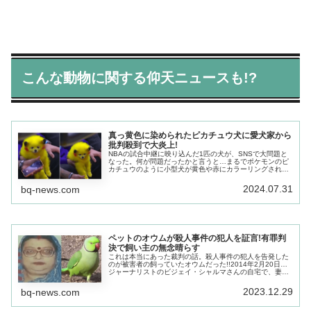
こんな動物に関する仰天ニュースも!?
真っ黄色に染められたピカチュウ犬に愛犬家から
批判殺到で大炎上!
NBAの試合中継に映り込んだ1匹の犬が、SNSで大問題と
なった。何が問題だったかと言うと…まるでポケモンのピ
カチュウのように小型犬が黄色や赤にカラーリングされて
いたからだ!!愛犬をカラーリングする飼い主は定期的に炎
上している。
2024.07.31
bq-news.com
ペットのオウムが殺人事件の犯人を証言!有罪判
決で飼い主の無念晴らす
これは本当にあった裁判の話。殺人事件の犯人を告発した
のが被害者の飼っていたオウムだった!!2014年2月20日…
ジャーナリストのビジェイ・シャルマさんの自宅で、妻の
ニーラム・シャルマさんが遺体で発見され、保管していた
宝石類や現金が盗まれた。
2023.12.29
bq-news.com