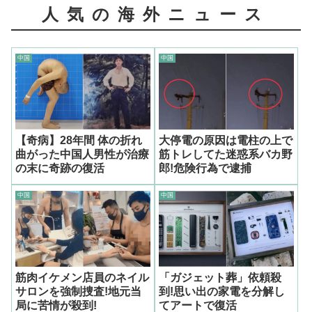
人気の海外ニュース
中国
中国
【奇病】28年間 体の折れ
大停電の原因は電柱の上で
曲がった中国人男性が治療
筋トレしてた迷惑系バカ野
の末に奇跡の復活
郎!危険行為で逮捕
中国
中国
筋肉イケメン店員のネイル
「ガジェット葬」依頼殺
サロンを強制捜査!地元当
到!思い出の家電を分解し
局に苦情が殺到!
てアートで復活