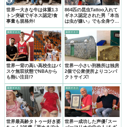
世界一大きな牛は体重1.3
864匹の昆虫Tattoo入れて
トン突破でギネス認定!食
ギネス認定された男「本当
事量も規格外!
は虫が嫌い」でも全身ウジ
ャウジャ
最新ギネス
最新ギネス
世界一背の高い高校生はバ
世界一小さい刑務所は独房
スケ無双状態でNBAから
2個で公衆便所よりコンパ
も熱い注目!?
クトサイズ!
最新ギネス
最新ギネス
世界最高齢タトゥー好き婆
世界一成功した声優｢スー