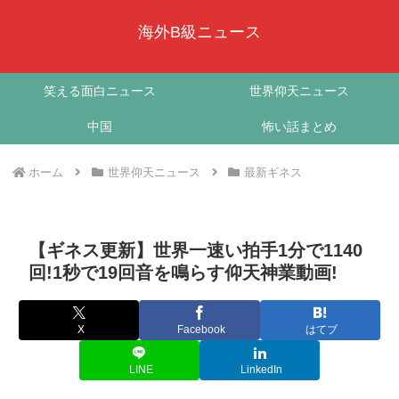
海外B級ニュース
笑える面白ニュース
世界仰天ニュース
中国
怖い話まとめ
ホーム
世界仰天ニュース
最新ギネス
【ギネス更新】世界一速い拍手1分で1140
回!1秒で19回音を鳴らす仰天神業動画!
X
Facebook
はてブ
LINE
LinkedIn