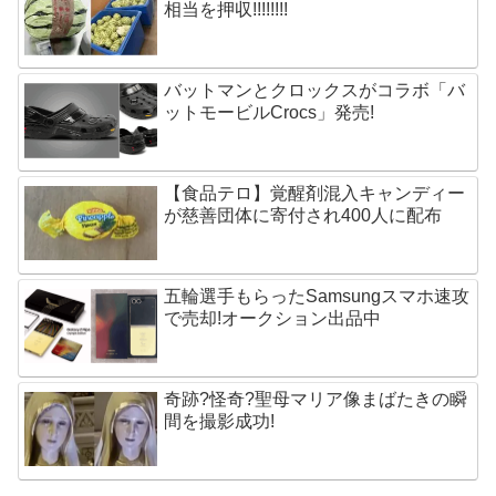
相当を押収!!!!!!!!
バットマンとクロックスがコラボ「バ
ットモービルCrocs」発売!
【食品テロ】覚醒剤混入キャンディー
が慈善団体に寄付され400人に配布
五輪選手もらったSamsungスマホ速攻
で売却!オークション出品中
奇跡?怪奇?聖母マリア像まばたきの瞬
間を撮影成功!