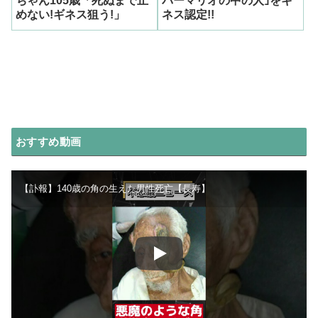
ちゃん105歳「死ぬまで止
パーマリオの中の人｣をギ
めない!ギネス狙う!」
ネス認定!!
おすすめ動画
【訃報】140歳の角の生えた男性死亡【長寿】