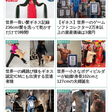
世界一長い髪ギネス記録
【ギネス】世界一のゲーム
236cm!髪を洗って乾かす
ソフトコレクター2万本以
だけで3時間!
上の資産価値は3億円
最新ギネス
最新ギネス
世界一の縄跳び猫をギネス
世界一小さなボディビルダ
認定!CMにも出演する芸達
ーが結婚!身長102cmと
者猫
127cmの夫婦誕生
最新ギネス
最新ギネス