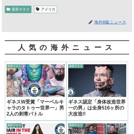
最新ギネス
アメリカ
海外B級ニュース
人気の海外ニュース
最新ギネス
最新ギネス
ギネスW受賞「マーベルキ
ギネス認定「身体改造世界
ャラのタトゥー世界一」男
一の男」は全身516ヶ所の
2人の刺青バトル
大改造!!
最新ギネス
最新ギネス