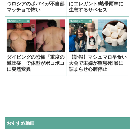
つロシアのポパイが不自然
にエレガント!熱帯雨林に
マッチョで怖い
生息するサベセス
世界仰天ニュース
世界仰天ニュース
ダイビングの恐怖「重度の
【訃報】マシュマロ早食い
減圧症」で体型がボコボコ
大会で主婦が窒息死!喉に
に突然変異
詰まらせ心肺停止
おすすめ動画