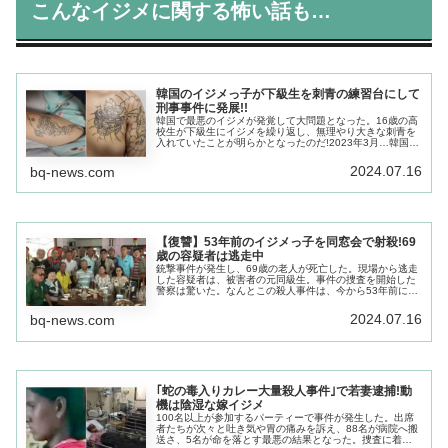
こんなイジメに関する怖い話も…
韓国のイジメっ子が下級生を刺青の練習台にして
刑事事件に発展!!
韓国で最悪のイジメが発覚して大問題となった。16歳の高
校生が下級生にイジメを繰り返し、無理やり大きな刺青を
入れていたことが明らかとなったのだ!2023年3月…韓国の
都市インチョンに住む15歳の少年の足に、鯉の刺青が入っ
ているのを両親が発見。
2024.07.16
bq-news.com
【復讐】53年前のイジメっ子を同窓会で射殺!69
歳の容疑者は逃走中
銃撃事件が発生し、69歳の老人が死亡した。現場から逃走
した容疑者は、被害者の元同級生。事件の捜査を開始した
警察は驚いた。なんとこの殺人事件は、今から53年前に容
疑者と被害者が通っていた高校で行われた「イジメ」が原
因だったのだ。
2024.07.16
bq-news.com
｢蛇の毒入りカレー大量殺人事件｣で若妻逮捕!動
機は陰湿な嫁イジメ
100名以上が参加するパーティーで事件が発生した。出席
者たちが次々と吐き気や胃の痛みを訴え、88名が病院へ搬
送さ、5名が命を落とす最悪の結果となった。捜査に着手