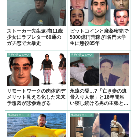
ストーカー先生逮捕!11歳
ビットコインと麻薬密売で
少女にラブレター60通の
5000億円荒稼ぎ!名門大学
ガチ恋で大暴走
生に懲役85年
世界仰天ニュース
世界仰天ニュース
リモートワークの肉体的デ
永遠の愛…?「亡き妻の遺
メリット見える化した未来
骨入り人形」と16年間添
予想図が悲惨過ぎる
い寝し続ける男の主張と
は?
世界仰天ニュース
世界仰天ニュース