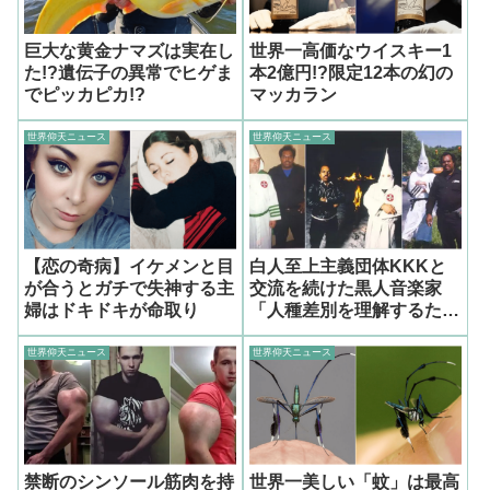
巨大な黄金ナマズは実在し
世界一高価なウイスキー1
た!?遺伝子の異常でヒゲま
本2億円!?限定12本の幻の
でピッカピカ!?
マッカラン
世界仰天ニュース
世界仰天ニュース
【恋の奇病】イケメンと目
白人至上主義団体KKKと
が合うとガチで失神する主
交流を続けた黒人音楽家
婦はドキドキが命取り
「人種差別を理解するた
め」
世界仰天ニュース
世界仰天ニュース
禁断のシンソール筋肉を持
世界一美しい「蚊」は最高