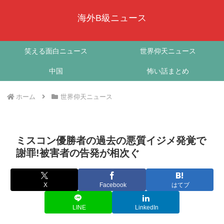
海外B級ニュース
笑える面白ニュース
世界仰天ニュース
中国
怖い話まとめ
ホーム
世界仰天ニュース
ミスコン優勝者の過去の悪質イジメ発覚で
謝罪!被害者の告発が相次ぐ
X
Facebook
はてブ
LINE
LinkedIn