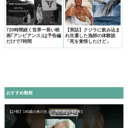
720時間続く世界一長い映
【実話】クジラに飲み込ま
画｢アンビアンス｣は予告編
れ生還した漁師の体験談
だけで7時間
「死を覚悟したけど」
おすすめ動画
【訃報】140歳の角の生えた男性死亡【長寿】