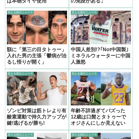
は本物ダイヤ使用
の免疫がある」
笑える面白ニュース
笑える面白ニュース
額に「第三の目タトゥー」
中国人差別!?｢Not中国製｣
入れた男の主張「鬱病が治
ミネラルウォーターに中国
るし悟りが開く」
人激怒
笑える面白ニュース
笑える面白ニュース
ゾンビ対策は筋トレより有
年齢不詳過ぎてバズった
酸素運動で持久力アップが
12歳は口髭とタトゥーで
鍵!逃げるが勝ち!
オジさんにしか見えない
笑える面白ニュース
笑える面白ニュース