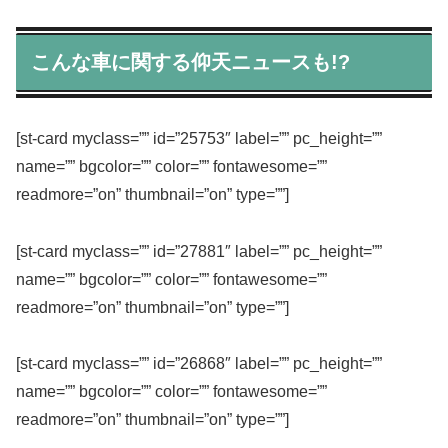
こんな車に関する仰天ニュースも!?
[st-card myclass=”” id=”25753″ label=”” pc_height=””
name=”” bgcolor=”” color=”” fontawesome=””
readmore=”on” thumbnail=”on” type=””]
[st-card myclass=”” id=”27881″ label=”” pc_height=””
name=”” bgcolor=”” color=”” fontawesome=””
readmore=”on” thumbnail=”on” type=””]
[st-card myclass=”” id=”26868″ label=”” pc_height=””
name=”” bgcolor=”” color=”” fontawesome=””
readmore=”on” thumbnail=”on” type=””]