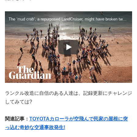
The ‘mud crab’, a repurposed LandCruiser, might have broken two world records in underwater driving
ランクル改造に自信のある人達は、記録更新にチャレンジ
してみては?
関連記事：
TOYOTAカローラが空飛んで民家の屋根に突
っ込む奇妙な交通事故発生!