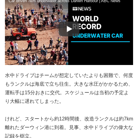
Car driven 7km underwater across Darwin Harbour | ABC News
水中ドライブはチームが想定していたよりも困難で、何度
もランクルは海底で立ち往生。大きな水圧がかかるため、
運転手は15分おきに交代。スケジュールは当初の予定よ
り大幅に遅れてしまった。
けれど、スタートから約12時間後、改造ランクルは約7km
離れたダーウィン港に到着。見事、水中ドライブの偉大な
記録を樹立。