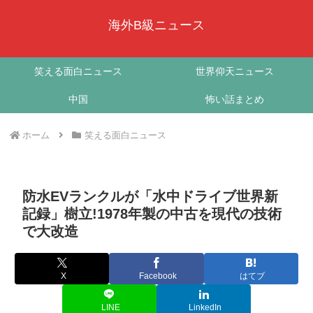
海外B級ニュース
笑える面白ニュース
世界仰天ニュース
中国
怖い話まとめ
ホーム
笑える面白ニュース
防水EVランクルが「水中ドライブ世界新
記録」樹立!1978年製の中古を現代の技術
で大改造
X
Facebook
はてブ
LINE
LinkedIn