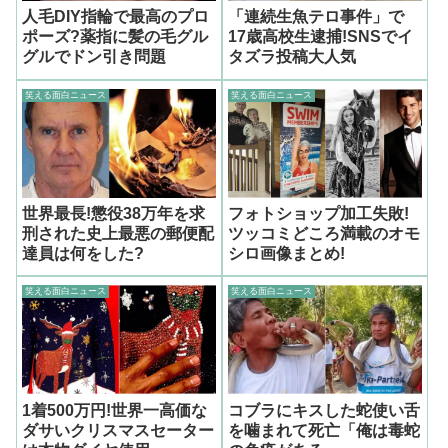
人毛DIY指輪で最高のプロ
「連続生魚テロ事件」で
ポーズ?薬指に髪の毛グル
17歳高校生逮捕!SNSでイ
グルでドン引き問題
タズラ投稿大人気
笑える面白ニュース
笑える面白ニュース
世界最長!懲役38万年を求
フォトショップ加工失敗!
刑された史上最悪の郵便配
ツッコミどころ満載のオモ
達員は何をした?
シロ画像まとめ!
笑える面白ニュース
笑える面白ニュース
1着500万円!世界一高価な
コブラにキスした蛇使い舌
ダサいクリスマスセーター
を噛まれて死亡「俺は毒蛇