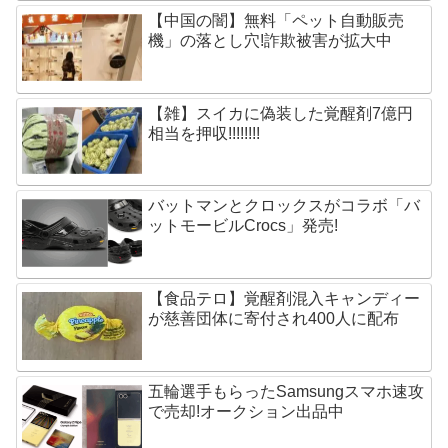
【中国の闇】無料「ペット自動販売
機」の落とし穴!詐欺被害が拡大中
【雑】スイカに偽装した覚醒剤7億円
相当を押収!!!!!!!!
バットマンとクロックスがコラボ「バ
ットモービルCrocs」発売!
【食品テロ】覚醒剤混入キャンディー
が慈善団体に寄付され400人に配布
五輪選手もらったSamsungスマホ速攻
で売却!オークション出品中