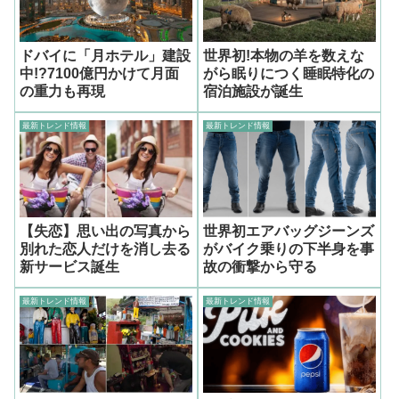
ドバイに「月ホテル」建設
世界初!本物の羊を数えな
中!?7100億円かけて月面
がら眠りにつく睡眠特化の
の重力も再現
宿泊施設が誕生
最新トレンド情報
最新トレンド情報
【失恋】思い出の写真から
世界初エアバッグジーンズ
別れた恋人だけを消し去る
がバイク乗りの下半身を事
新サービス誕生
故の衝撃から守る
最新トレンド情報
最新トレンド情報