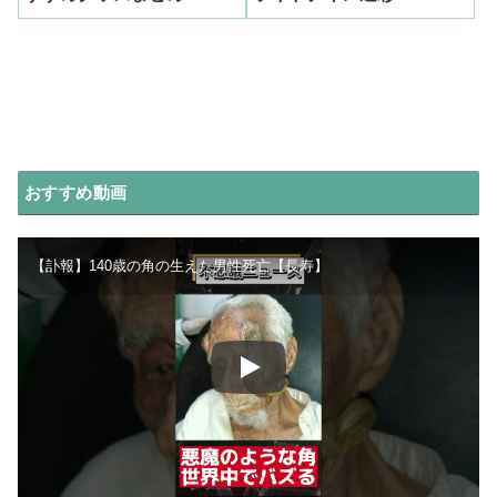
おすすめ動画
【訃報】140歳の角の生えた男性死亡【長寿】