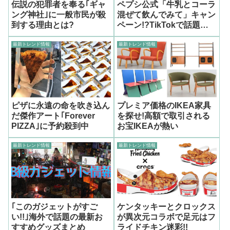
伝説の犯罪者を奉る｢ギャ
ペプシ公式「牛乳とコーラ
ング神社｣に一般市民が殺
混ぜて飲んでみて」キャン
到する理由とは?
ペーン!?TikTokで話題の
ダーティソーダ
最新トレンド情報
最新トレンド情報
ピザに永遠の命を吹き込ん
プレミア価格のIKEA家具
だ傑作アート｢Forever
を探せ!高額で取引される
PIZZA｣に予約殺到中
お宝IKEAが熱い
最新トレンド情報
最新トレンド情報
｢このガジェットがすご
ケンタッキーとクロックス
い!!｣海外で話題の最新お
が異次元コラボで足元はフ
すすめグッズまとめ
ライドチキン迷彩!!