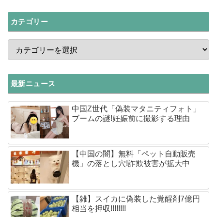
カテゴリー
最新ニュース
中国Z世代「偽装マタニティフォト」
ブームの謎!妊娠前に撮影する理由
【中国の闇】無料「ペット自動販売
機」の落とし穴!詐欺被害が拡大中
【雑】スイカに偽装した覚醒剤7億円
相当を押収!!!!!!!!