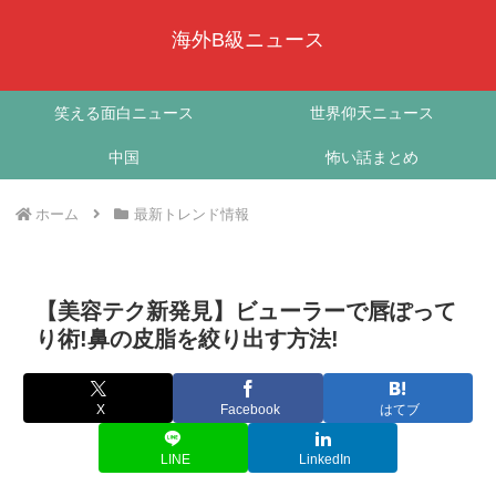
海外B級ニュース
笑える面白ニュース
世界仰天ニュース
中国
怖い話まとめ
ホーム
最新トレンド情報
【美容テク新発見】ビューラーで唇ぽって
り術!鼻の皮脂を絞り出す方法!
X
Facebook
はてブ
LINE
LinkedIn