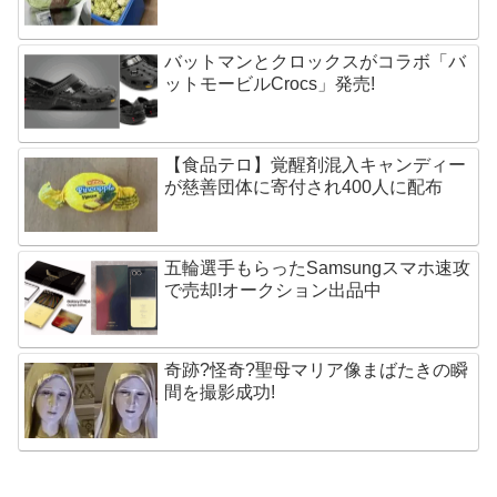
バットマンとクロックスがコラボ「バ
ットモービルCrocs」発売!
【食品テロ】覚醒剤混入キャンディー
が慈善団体に寄付され400人に配布
五輪選手もらったSamsungスマホ速攻
で売却!オークション出品中
奇跡?怪奇?聖母マリア像まばたきの瞬
間を撮影成功!