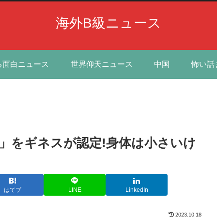
海外B級ニュース
る面白ニュース
世界仰天ニュース
中国
怖い話
ワ」をギネスが認定!身体は小さいけ
はてブ
LINE
LinkedIn
2023.10.18