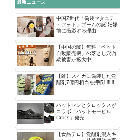
最新ニュース
中国Z世代「偽装マタニテ
ィフォト」ブームの謎!妊娠
前に撮影する理由
【中国の闇】無料「ペット
自動販売機」の落とし穴!詐
欺被害が拡大中
【雑】スイカに偽装した覚
醒剤7億円相当を押収!!!!!!!!
バットマンとクロックスが
コラボ「バットモービル
Crocs」発売!
【食品テロ】覚醒剤混入キ