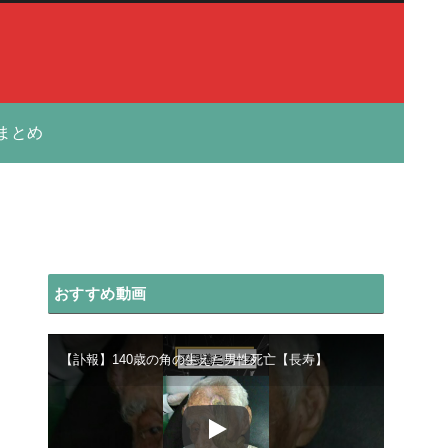
まとめ
おすすめ動画
【訃報】140歳の角の生えた男性死亡【長寿】