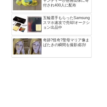
ャンディーが慈善団体に寄
付され400人に配布
五輪選手もらったSamsung
スマホ速攻で売却!オークシ
ョン出品中
奇跡?怪奇?聖母マリア像ま
ばたきの瞬間を撮影成功!