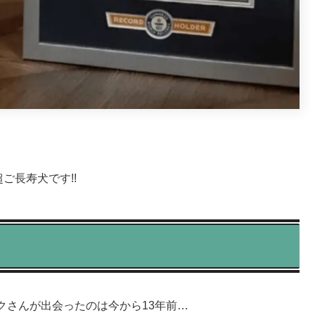
ご長寿犬です!!
クさんが出会ったのは今から13年前…