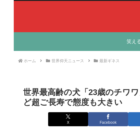
笑え
ホーム
世界仰天ニュース
最新ギネス
世界最高齢の犬「23歳のチワ
ど超ご長寿で態度も大きい
X
Facebook