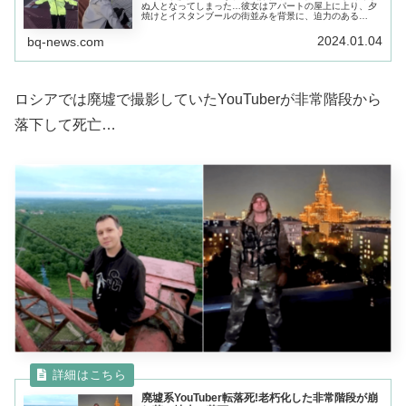
ぬ人となってしまった…彼女はアパートの屋上に上り、夕
焼けとイスタンブールの街並みを背景に、迫力のある
TikTok動画を撮影することにした。ところが撮影中に思わ
ぬハプニングが…
2024.01.04
bq-news.com
ロシアでは廃墟で撮影していたYouTuberが非常階段から
落下して死亡…
廃墟系YouTuber転落死!老朽化した非常階段が崩