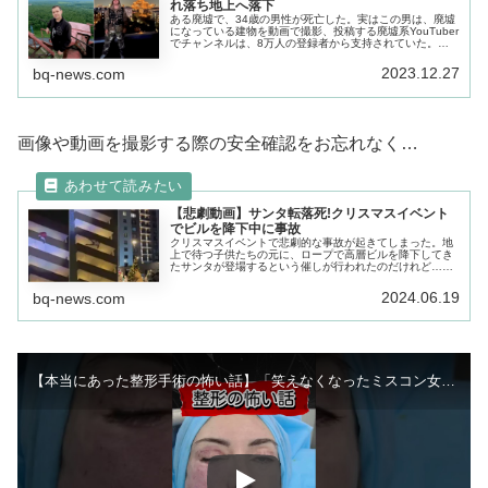
れ落ち地上へ落下
ある廃墟で、34歳の男性が死亡した。実はこの男は、廃墟
になっている建物を動画で撮影、投稿する廃墟系YouTuber
でチャンネルは、8万人の登録者から支持されていた。そ
んな彼が人生最後に訪れたのは、ボロボロに朽ち果てた廃
ビル。
2023.12.27
bq-news.com
画像や動画を撮影する際の安全確認をお忘れなく…
【悲劇動画】サンタ転落死!クリスマスイベント
でビルを降下中に事故
クリスマスイベントで悲劇的な事故が起きてしまった。地
上で待つ子供たちの元に、ロープで高層ビルを降下してき
たサンタが登場するという催しが行われたのだけれど…サ
ンタクロースはビルの24階から転落して死亡してしまっ
た…
2024.06.19
bq-news.com
【本当にあった整形手術の怖い話】「笑えなくなったミスコン女王」