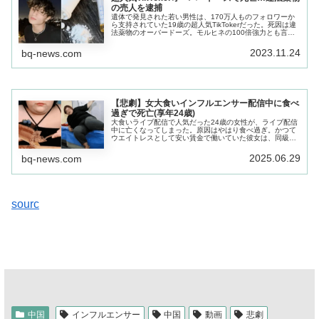
の売人を逮捕
遺体で発見された若い男性は、170万人ものフォロワーか
ら支持されていた19歳の超人気TikTokerだった。死因は違
法薬物のオーバードーズ。モルヒネの100倍強力とも言わ
れる鎮痛剤フェンタニルを過剰に接種したことで、命を落
としてしまった。
2023.11.24
bq-news.com
【悲劇】女大食いインフルエンサー配信中に食べ
過ぎで死亡(享年24歳)
大食いライブ配信で人気だった24歳の女性が、ライブ配信
中に亡くなってしまった。原因はやはり食べ過ぎ。かつて
ウエイトレスとして安い賃金で働いていた彼女は、同級生
がライブ配信で退勤を稼いでいるのを知り、大食い配信を
スタート。
2025.06.29
bq-news.com
sourc
中国
インフルエンサー
中国
動画
悲劇