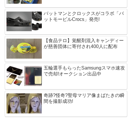
バットマンとクロックスがコラボ「バ
ットモービルCrocs」発売!
【食品テロ】覚醒剤混入キャンディー
が慈善団体に寄付され400人に配布
五輪選手もらったSamsungスマホ速攻
で売却!オークション出品中
奇跡?怪奇?聖母マリア像まばたきの瞬
間を撮影成功!