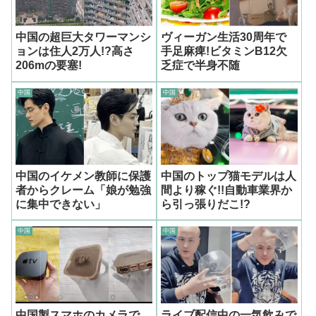
中国の超巨大タワーマンシ
ヴィーガン生活30周年で
ョンは住人2万人!?高さ
手足麻痺!ビタミンB12欠
206mの要塞!
乏症で半身不随
中国
中国
中国のイケメン教師に保護
中国のトップ猫モデルは人
者からクレーム「娘が勉強
間より稼ぐ!!自動車業界か
に集中できない」
ら引っ張りだこ!?
中国
中国
中国製スマホのカメラで
ライブ配信中の一気飲みで