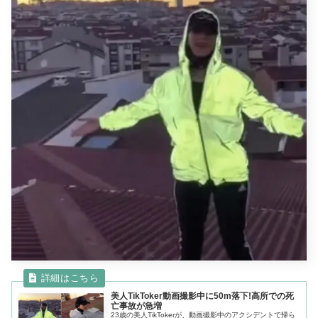
美人TikToker動画撮影中に50m落下!高所での死
亡事故が急増
23歳の美人TikTokerが、動画撮影中のアクシデントで帰ら