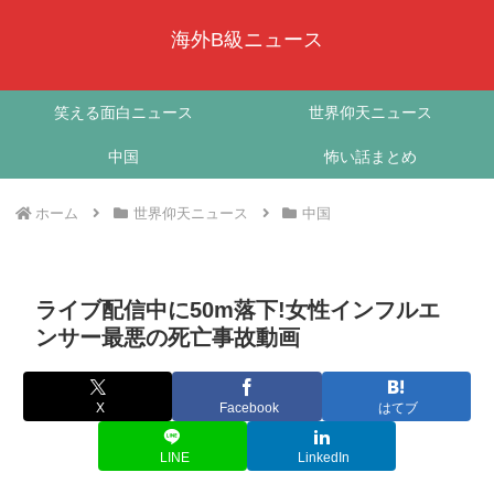
海外B級ニュース
笑える面白ニュース
世界仰天ニュース
中国
怖い話まとめ
ホーム
世界仰天ニュース
中国
ライブ配信中に50m落下!女性インフルエ
ンサー最悪の死亡事故動画
X
Facebook
はてブ
LINE
LinkedIn