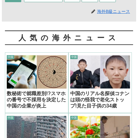
海外B級ニュース
人気の海外ニュース
中国
中国
数秘術で就職差別!?スマホ
中国のリアル名探偵コナン
の番号で不採用を決定した
は頭の怪我で老化ストッ
中国の企業が炎上
プ!見た目子供の34歳
中国
中国