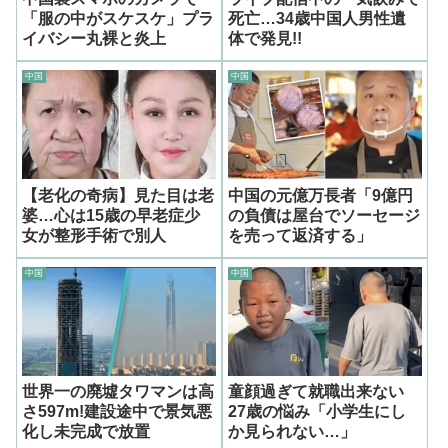
「服の中がスケスケ」プラ
死亡…34歳中国人男性遺
イバシー丸裸と炎上
体で発見!!
中国
中国
【老化の奇病】見た目は老
中国の元億万長者「9億円
婆…心は15歳の早老症少
の負債は屋台でソーセージ
女が整形手術で別人
を売って返済する」
中国
中国
世界一の廃墟タワマンは高
童顔過ぎて就職出来ない
さ597m!建設途中で景気悪
27歳の悩み「小学生にし
化し未完成で放置
か見られない…」