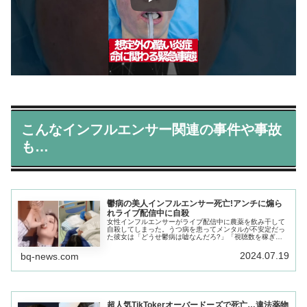
こんなインフルエンサー関連の事件や事故
も…
鬱病の美人インフルエンサー死亡!アンチに煽ら
れライブ配信中に自殺
女性インフルエンサーがライブ配信中に農薬を飲み干して
自殺してしまった。うつ病を患ってメンタルが不安定だっ
た彼女は「どうせ鬱病は嘘なんだろ?」「視聴数を稼ぎた
いだけだろ?」とアンチから執拗に煽られた結果、死を選
んでしまった…
2024.07.19
bq-news.com
超人気TikTokerオーバードーズで死亡…違法薬物