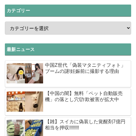
カテゴリー
最新ニュース
中国Z世代「偽装マタニティフォト」
ブームの謎!妊娠前に撮影する理由
【中国の闇】無料「ペット自動販売
機」の落とし穴!詐欺被害が拡大中
【雑】スイカに偽装した覚醒剤7億円
相当を押収!!!!!!!!