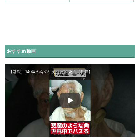
おすすめ動画
【訃報】140歳の角の生えた男性死亡【長寿】