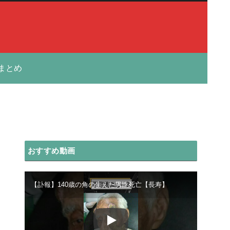
まとめ
おすすめ動画
【訃報】140歳の角の生えた男性死亡【長寿】