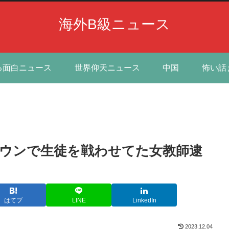
海外B級ニュース
る面白ニュース
世界仰天ニュース
中国
怖い話
ウンで生徒を戦わせてた女教師逮
はてブ
LINE
LinkedIn
2023.12.04