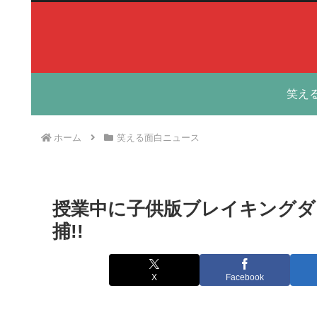
笑え
ホーム
笑える面白ニュース
授業中に子供版ブレイキングダ
捕!!
X
Facebook