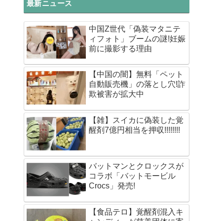
最新ニュース
中国Z世代「偽装マタニテ
ィフォト」ブームの謎!妊娠
前に撮影する理由
【中国の闇】無料「ペット
自動販売機」の落とし穴!詐
欺被害が拡大中
【雑】スイカに偽装した覚
醒剤7億円相当を押収!!!!!!!!
バットマンとクロックスが
コラボ「バットモービル
Crocs」発売!
【食品テロ】覚醒剤混入キ