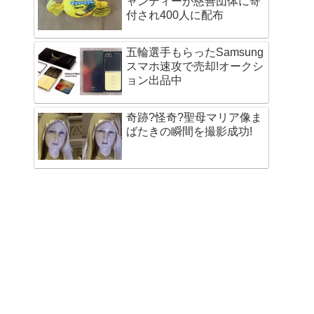
ャンディーが慈善団体に寄
付され400人に配布
五輪選手もらったSamsung
スマホ速攻で売却!オークシ
ョン出品中
奇跡?怪奇?聖母マリア像ま
ばたきの瞬間を撮影成功!