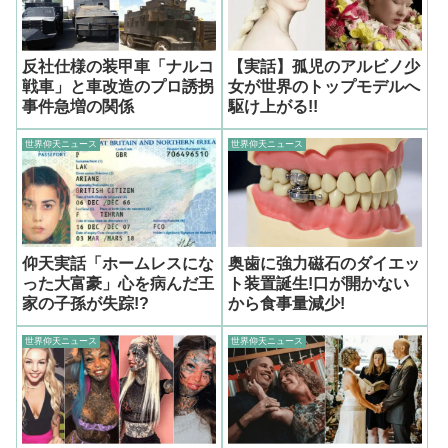
反社仕様の装甲車「ナルコ
【実話】孤児のアルビノ少
戦車」と車改造のプロ誘拐
女が世界のトップモデルへ
事件急増の関係
駆け上がる!!
世界仰天ニュース
世界仰天ニュース
仰天実話「ホームレスにな
奥歯に強力磁石のダイエッ
った大富豪」心を病んだ王
ト装置誕生!口が開かない
家の子孫が失踪!?
から食事量減少!
世界仰天ニュース
世界仰天ニュース