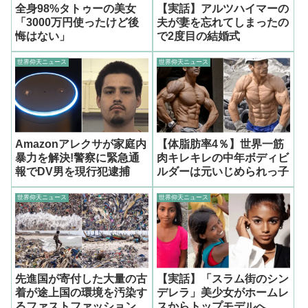
全身98%タトゥーの美女
【実話】アルツハイマーの
「3000万円使ったけど後
夫が妻を忘れてしまったの
悔はない」
で2度目の結婚式
世界仰天ニュース
世界仰天ニュース
Amazonアレクサが家庭内
【体脂肪率4％】世界一筋
暴力を解決!警察に緊急通
肉キレキレの中年ボディビ
報でDV男を現行犯逮捕
ルダーは元いじめられっ子
世界仰天ニュース
世界仰天ニュース
先進国が寄付した大量の古
【実話】「スラム街のシン
着が途上国の環境を汚染す
デレラ」美少女がホームレ
るファストファッション問
スからトップモデルへ