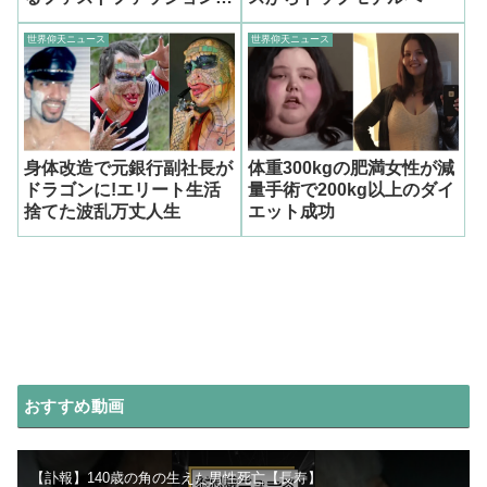
題
世界仰天ニュース
世界仰天ニュース
身体改造で元銀行副社長が
体重300kgの肥満女性が減
ドラゴンに!エリート生活
量手術で200kg以上のダイ
捨てた波乱万丈人生
エット成功
おすすめ動画
【訃報】140歳の角の生えた男性死亡【長寿】