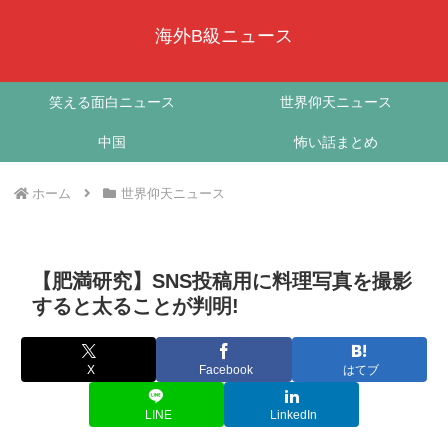
海外B級ニュース
笑える面白ニュース
世界仰天ニュース
中国
怖い話まとめ
ホーム
世界仰天ニュース
【肥満研究】SNS投稿用に料理写真を撮影
すると太ることが判明!
X
Facebook
はてブ
LINE
LinkedIn