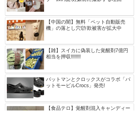
【中国の闇】無料「ペット自動販売
機」の落とし穴!詐欺被害が拡大中
【雑】スイカに偽装した覚醒剤7億円
相当を押収!!!!!!!!
バットマンとクロックスがコラボ「バ
ットモービルCrocs」発売!
【食品テロ】覚醒剤混入キャンディー
が慈善団体に寄付され400人に配布
五輪選手もらったSamsungスマホ速攻