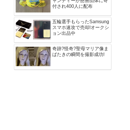
ャンディーが慈善団体に寄
付され400人に配布
五輪選手もらったSamsung
スマホ速攻で売却!オークシ
ョン出品中
奇跡?怪奇?聖母マリア像ま
ばたきの瞬間を撮影成功!