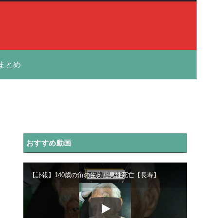
まとめ
おすすめ動画
【訃報】140歳の角の生えた男性死亡【長寿】