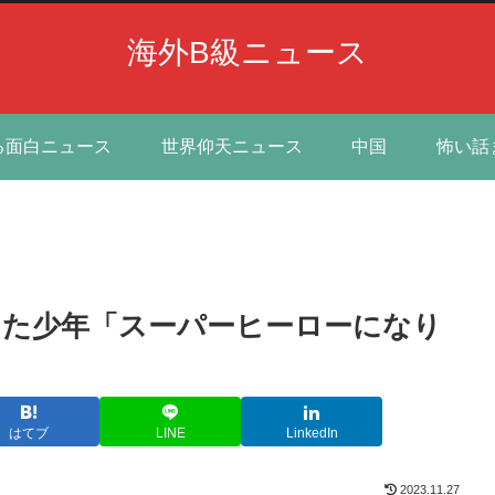
海外B級ニュース
る面白ニュース
世界仰天ニュース
中国
怖い話
した少年「スーパーヒーローになり
はてブ
LINE
LinkedIn
2023.11.27