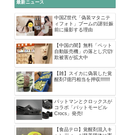
最新ニュース
中国Z世代「偽装マタニテ
ィフォト」ブームの謎!妊娠
前に撮影する理由
【中国の闇】無料「ペット
自動販売機」の落とし穴!詐
欺被害が拡大中
【雑】スイカに偽装した覚
醒剤7億円相当を押収!!!!!!!!
バットマンとクロックスが
コラボ「バットモービル
Crocs」発売!
【食品テロ】覚醒剤混入キ