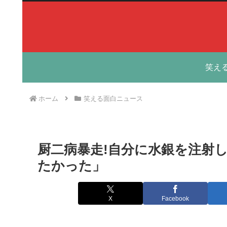
笑え
ホーム
笑える面白ニュース
厨二病暴走!自分に水銀を注射
たかった」
X
Facebook