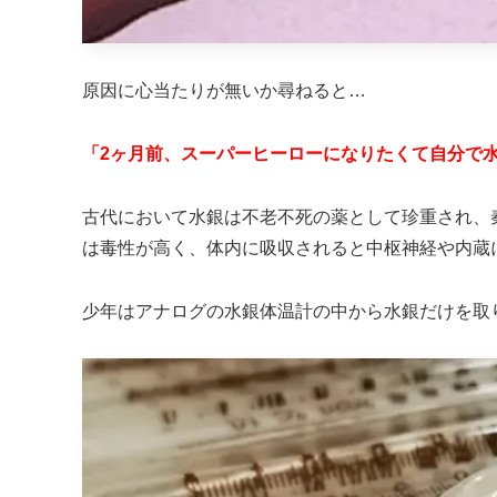
原因に心当たりが無いか尋ねると…
「2ヶ月前、スーパーヒーローになりたくて自分で
古代において水銀は不老不死の薬として珍重され、
は毒性が高く、体内に吸収されると中枢神経や内蔵
少年はアナログの水銀体温計の中から水銀だけを取