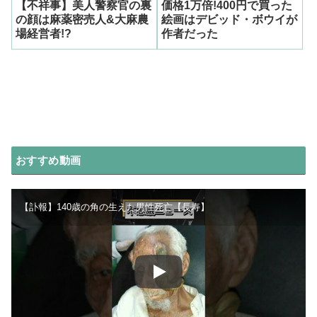
【不祥事】美人警察官の裏
価格1万倍!400円で買った
の顔は麻薬密売人&大麻農
絵画はデビッド・ボウイが
場経営者!?
作者だった
おすすめ動画
【訃報】140歳の角の生えた男性死亡【長寿】