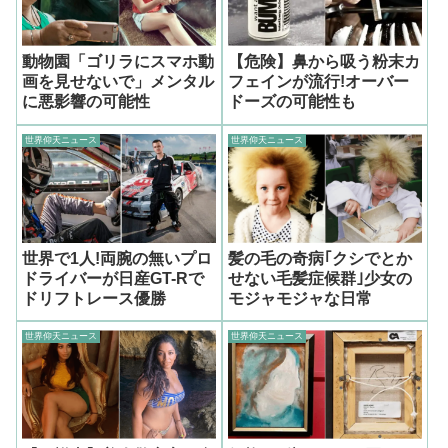
動物園「ゴリラにスマホ動
【危険】鼻から吸う粉末カ
画を見せないで」メンタル
フェインが流行!オーバー
に悪影響の可能性
ドーズの可能性も
世界仰天ニュース
世界仰天ニュース
世界で1人!両腕の無いプロ
髪の毛の奇病｢クシでとか
ドライバーが日産GT-Rで
せない毛髪症候群｣少女の
ドリフトレース優勝
モジャモジャな日常
世界仰天ニュース
世界仰天ニュース