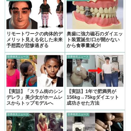
リモートワークの肉体的デ
奥歯に強力磁石のダイエッ
メリット見える化した未来
ト装置誕生!口が開かない
予想図が悲惨過ぎる
から食事量減少!
世界仰天ニュース
世界仰天ニュース
【実話】「スラム街のシン
【実話】1年で肥満男が
デレラ」美少女がホームレ
156kg→75kgダイエット
スからトップモデルへ
成功させた方法
世界仰天ニュース
世界仰天ニュース