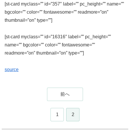
[st-card myclass=”” id=”357″ label=”” pc_height=”” name=””
bgcolor=”” color=”” fontawesome=”” readmore=”on”
thumbnail=”on” type=””]
[st-card myclass=”” id=”16316″ label=”” pc_height=””
name=”” bgcolor=”” color=”” fontawesome=””
readmore=”on” thumbnail=”on” type=””]
source
前へ
1
2