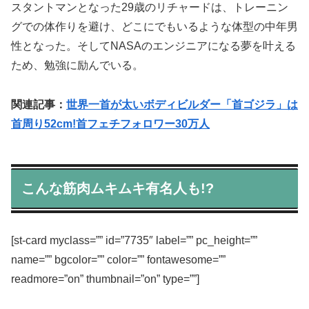
スタントマンとなった29歳のリチャードは、トレーニン
グでの体作りを避け、どこにでもいるような体型の中年男
性となった。そしてNASAのエンジニアになる夢を叶える
ため、勉強に励んでいる。
関連記事：
世界一首が太いボディビルダー「首ゴジラ」は
首周り52cm!首フェチフォロワー30万人
こんな筋肉ムキムキ有名人も!?
[st-card myclass=”” id=”7735″ label=”” pc_height=””
name=”” bgcolor=”” color=”” fontawesome=””
readmore=”on” thumbnail=”on” type=””]