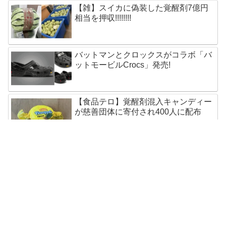
【雑】スイカに偽装した覚醒剤7億円
相当を押収!!!!!!!!
バットマンとクロックスがコラボ「バ
ットモービルCrocs」発売!
【食品テロ】覚醒剤混入キャンディー
が慈善団体に寄付され400人に配布
五輪選手もらったSamsungスマホ速攻
で売却!オークション出品中
奇跡?怪奇?聖母マリア像まばたきの瞬
間を撮影成功!