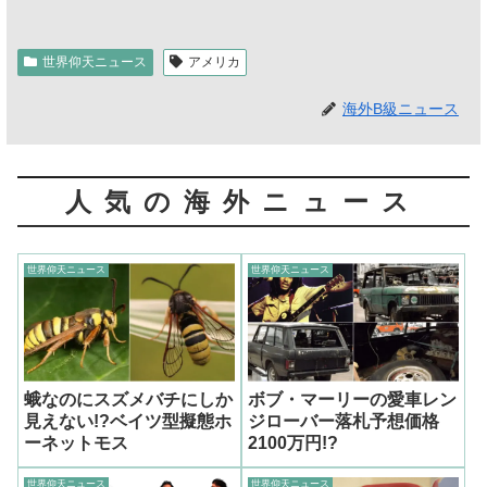
世界仰天ニュース
アメリカ
海外B級ニュース
人気の海外ニュース
世界仰天ニュース
世界仰天ニュース
蛾なのにスズメバチにしか
ボブ・マーリーの愛車レン
見えない!?ベイツ型擬態ホ
ジローバー落札予想価格
ーネットモス
2100万円!?
世界仰天ニュース
世界仰天ニュース