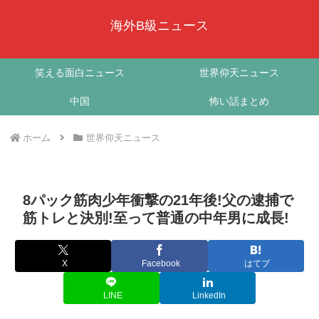
海外B級ニュース
笑える面白ニュース
世界仰天ニュース
中国
怖い話まとめ
ホーム
世界仰天ニュース
8パック筋肉少年衝撃の21年後!父の逮捕で
筋トレと決別!至って普通の中年男に成長!
X
Facebook
はてブ
LINE
LinkedIn