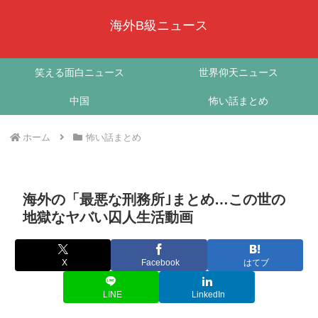
海外B級ニュース
笑える面白ニュース
世界仰天ニュース
中国
怖い話まとめ
ホーム
怖い話まとめ
海外の「最悪な刑務所｣まとめ…この世の
地獄なヤバい囚人生活動画
X
Facebook
はてブ
LINE
LinkedIn