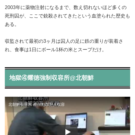
2003年に薬物注射になるまで、数え切れないほど多くの
死刑囚が、ここで銃殺されてきたという血塗られた歴史も
ある。
収監されて最初の3ヶ月は囚人の足に鉄の重りが装着さ
れ、食事は1日にボール1杯の米とスープだけ。
地獄④耀徳強制収容所@北朝鮮
北朝鮮収容所 政治犯20万人収容