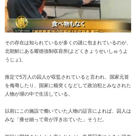
その存在は知られているが多くの謎に包まれているのが、
北朝鮮にある耀徳強制収容所(よどくきょうせいしゅうよ
うじょ)。
推定で5万人の囚人が収監されていると言われ、国家元首
を侮辱したり、国家に楯突くなどして政治犯とみなされた
人物が塀の中で生活している。
以前にこの施設で働いていた人物の証言によれば、囚人は
みな「痩せ細って骨が浮き出ていた」そうだ。