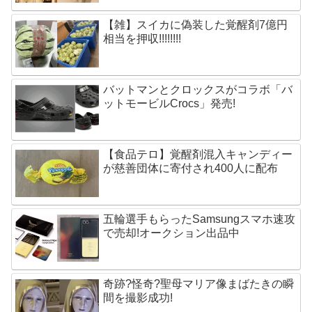
【雑】スイカに偽装した覚醒剤7億円
相当を押収!!!!!!!!
バットマンとクロックスがコラボ「バ
ットモービルCrocs」発売!
【食品テロ】覚醒剤混入キャンディー
が慈善団体に寄付され400人に配布
五輪選手もらったSamsungスマホ速攻
で売却!オークション出品中
奇跡?怪奇?聖母マリア像まばたきの瞬
間を撮影成功!