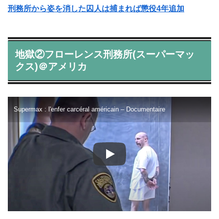
刑務所から姿を消した囚人は捕まれば懲役4年追加
地獄②フローレンス刑務所(スーパーマッ
クス)＠アメリカ
Supermax : l'enfer carcéral américain – Documentaire