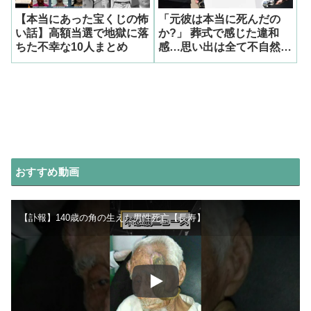
【本当にあった宝くじの怖
「元彼は本当に死んだの
い話】高額当選で地獄に落
か?」 葬式で感じた違和
ちた不幸な10人まとめ
感…思い出は全て不自然だ
った
おすすめ動画
【訃報】140歳の角の生えた男性死亡【長寿】