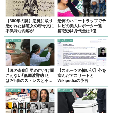
【300年の謎】悪魔に取り
恐怖のハニートラップでテ
憑かれた修道女の暗号文に
レビの美人レポーター逮
不気味な内容が…
捕!誘拐&身代金は1億
怖い話まとめ
怖い話まとめ
【耳の奇病】男の声だけ聞
【スポーツの怖い話】心を
こえない｢低周波難聴｣と
病んだアスリートと
は?仕事のストレスと不眠
Wikipediaの予言
が原因か?
怖い話まとめ
怖い話まとめ