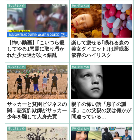
怖い話まとめ
怖い話まとめ
【怖い動画】｢こいつら殺
楽して痩せる｢眠れる森の
してやる｣悪霊に取り憑か
美女ダイエット｣は睡眠薬
れた少女達が次々錯乱
依存のハイリスク
怖い話まとめ
怖い話まとめ
サッカーと貧困ビジネスの
親子の怖い話「息子の謝
闇…悪質詐欺師がサッカー
罪」この父親の躾は何かが
少年を騙して人身売買
間違っている…
怖い話まとめ
怖い話まとめ