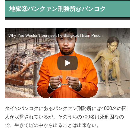
地獄③バンクァン刑務所@バンコク
Why You Wouldn't Survive The Bangkok Hilton Prison
タイのバンコクにあるバンクァン刑務所には4000名の囚
人が収監されているが、そのうちの700名は死刑囚なの
で、生きて塀の中から出ることは出来ない。