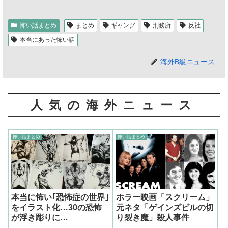
怖い話まとめ
まとめ
ギャング
刑務所
反社
本当にあった怖い話
海外B級ニュース
人気の海外ニュース
怖い話まとめ
怖い話まとめ
本当に怖い｢恐怖症の世界｣
ホラー映画「スクリーム」
をイラスト化…30の恐怖
元ネタ「ゲインズビルの切
が浮き彫りに…
り裂き魔」殺人事件