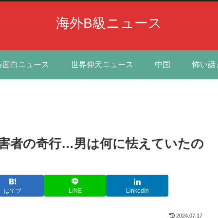
海外B級ニュース
る面白ニュース
世界仰天ニュース
中国
怖い話
害者の奇行…男は何に怯えていたの
はてブ
LINE
LinkedIn
2024.07.17