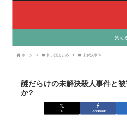
笑え
ホーム
怖い話まとめ
未解決事件
謎だらけの未解決殺人事件と被
か?
X
Facebook