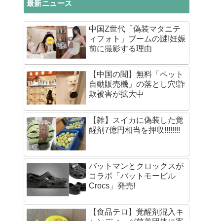
最新ニュース
中国Z世代「偽装マタニテ
ィフォト」ブームの謎!妊娠
前に撮影する理由
【中国の闇】無料「ペット
自動販売機」の落とし穴!詐
欺被害が拡大中
【雑】スイカに偽装した覚
醒剤7億円相当を押収!!!!!!!!
バットマンとクロックスが
コラボ「バットモービル
Crocs」発売!
【食品テロ】覚醒剤混入キ