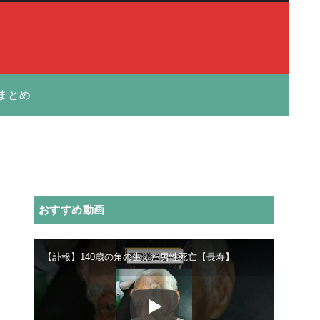
まとめ
おすすめ動画
【訃報】140歳の角の生えた男性死亡【長寿】