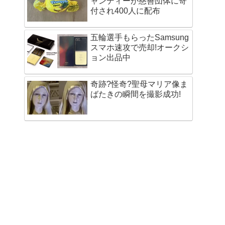
ャンディーが慈善団体に寄
付され400人に配布
五輪選手もらったSamsung
スマホ速攻で売却!オークシ
ョン出品中
奇跡?怪奇?聖母マリア像ま
ばたきの瞬間を撮影成功!