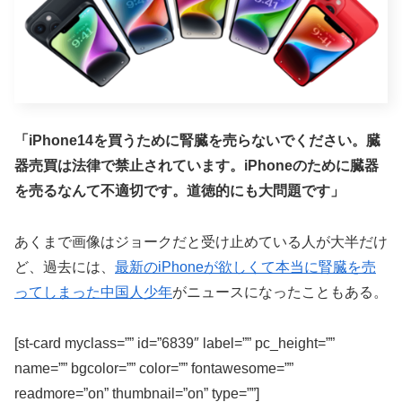
「iPhone14を買うために腎臓を売らないでください。臓
器売買は法律で禁止されています。iPhoneのために臓器
を売るなんて不適切です。道徳的にも大問題です」
あくまで画像はジョークだと受け止めている人が大半だけ
ど、過去には、
最新のiPhoneが欲しくて本当に腎臓を売
ってしまった中国人少年
がニュースになったこともある。
[st-card myclass=”” id=”6839″ label=”” pc_height=””
name=”” bgcolor=”” color=”” fontawesome=””
readmore=”on” thumbnail=”on” type=””]