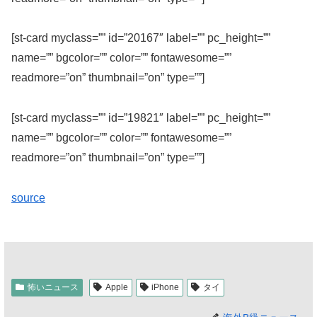
[st-card myclass=”” id=”20167″ label=”” pc_height=””
name=”” bgcolor=”” color=”” fontawesome=””
readmore=”on” thumbnail=”on” type=””]
[st-card myclass=”” id=”19821″ label=”” pc_height=””
name=”” bgcolor=”” color=”” fontawesome=””
readmore=”on” thumbnail=”on” type=””]
source
怖いニュース
Apple
iPhone
タイ