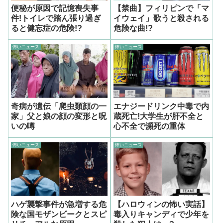
便秘が原因で記憶喪失事
【禁曲】フィリピンで「マ
件!トイレで踏ん張り過ぎ
イウェイ」歌うと殺される
ると健忘症の危険!?
危険な曲!?
怖いニュース
怖いニュース
奇病が遺伝「爬虫類顔の一
エナジードリンク中毒で内
家」父と娘の顔の変形と呪
蔵死亡!大学生が肝不全と
いの噂
心不全で瀕死の重体
怖いニュース
怖いニュース
ハゲ襲撃事件が急増する危
【ハロウィンの怖い実話】
険な国モザンビークとスピ
毒入りキャンディで少年を