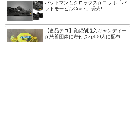
バットマンとクロックスがコラボ「バ
ットモービルCrocs」発売!
【食品テロ】覚醒剤混入キャンディー
が慈善団体に寄付され400人に配布
五輪選手もらったSamsungスマホ速攻
で売却!オークション出品中
奇跡?怪奇?聖母マリア像まばたきの瞬
間を撮影成功!