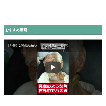
おすすめ動画
【訃報】140歳の角の生えた男性死亡【長寿】