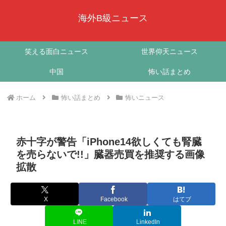
海外B級ニュース
笑える面白ニュース
世界仰天ニュース
中国
怖い話まとめ
ホーム
怖い話まとめ
怖いニュース
赤十字が警告「iPhone14欲しくても腎臓
を売らないで!!」臓器売買を推奨する画像
拡散
X
Facebook
はてブ
LINE
LinkedIn