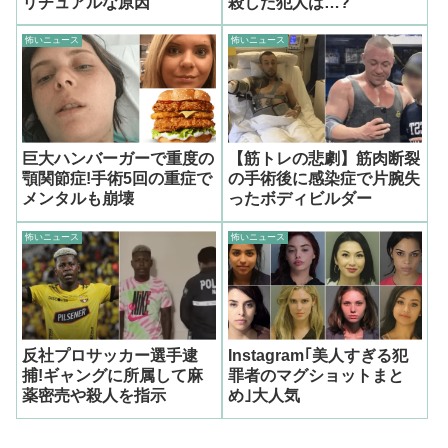
リチュアルな原因
殺した犯人は…?
怖いニュース
怖いニュース
巨大ハンバーガーで重度の
【筋トレの悲劇】筋肉断裂
顎関節症!手術5回の重症で
の手術後に感染症で片腕失
メンタルも崩壊
ったボディビルダー
怖いニュース
怖いニュース
反社プロサッカー選手逮
Instagram｢美人すぎる犯
捕!ギャングに所属して麻
罪者のマグショットまと
薬密売や殺人を指示
め｣大人気