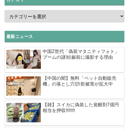
最新ニュース
中国Z世代「偽装マタニティフォト」
ブームの謎!妊娠前に撮影する理由
【中国の闇】無料「ペット自動販売
機」の落とし穴!詐欺被害が拡大中
【雑】スイカに偽装した覚醒剤7億円
相当を押収!!!!!!!!