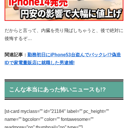
だからと言って、内臓を売り飛ばしちゃうと、後で絶対に
後悔するぞ…
関連記事：
勤務初日にiPhone53台盗んでバックレ!?偽造
IDで家電量販店に就職した男逮捕!
こんな本当にあった怖いニュースも!?
[st-card myclass=”” id=”21184″ label=”” pc_height=””
name=”” bgcolor=”” color=”” fontawesome=””
readmore=”on” thumbnail=”on” type=””]