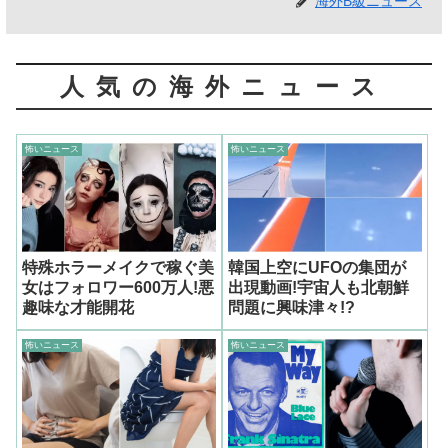
海外B級ニュース
人気の海外ニュース
怖いニュース
怖いニュース
特殊ホラーメイクで稼ぐ美
韓国上空にUFOの集団が
女はフォロワー600万人!悪
出現動画!宇宙人も北朝鮮
趣味な才能開花
問題に興味津々!?
怖いニュース
怖いニュース