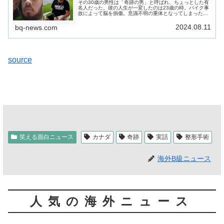
その30歳の男性は「奇跡の男」と呼ばれ、ちょっとした有
名人だった。彼の人生が一変したのは23歳の時。バイク事
故によって脳を損傷。意識不明の重体となってしまった…
事故で意識不明となってから244日後、彼は突然目を覚ま
した…
2024.08.11
bq-news.com
source
笑える面白ニュース
カナダ
奇跡
実話
整形手術
海外B級ニュース
人気の海外ニュース