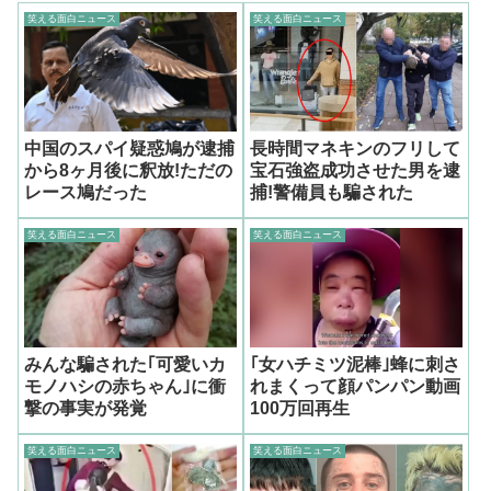
笑える面白ニュース
笑える面白ニュース
中国のスパイ疑惑鳩が逮捕
長時間マネキンのフリして
から8ヶ月後に釈放!ただの
宝石強盗成功させた男を逮
レース鳩だった
捕!警備員も騙された
笑える面白ニュース
笑える面白ニュース
みんな騙された｢可愛いカ
｢女ハチミツ泥棒｣蜂に刺さ
モノハシの赤ちゃん｣に衝
れまくって顔パンパン動画
撃の事実が発覚
100万回再生
笑える面白ニュース
笑える面白ニュース