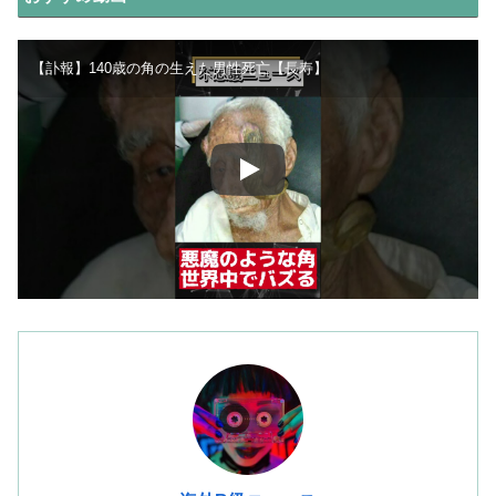
【訃報】140歳の角の生えた男性死亡【長寿】