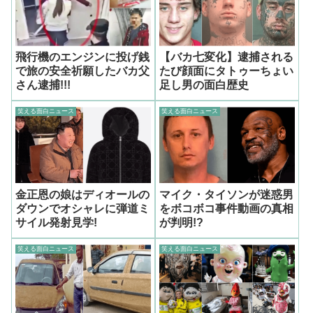
飛行機のエンジンに投げ銭
【バカ七変化】逮捕される
で旅の安全祈願したバカ父
たび顔面にタトゥーちょい
さん逮捕!!!
足し男の面白歴史
笑える面白ニュース
笑える面白ニュース
金正恩の娘はディオールの
マイク・タイソンが迷惑男
ダウンでオシャレに弾道ミ
をボコボコ事件動画の真相
サイル発射見学!
が判明!?
笑える面白ニュース
笑える面白ニュース