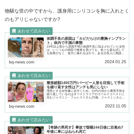
物騒な世の中ですから、護身用にシリコンを胸に入れとく
のもアリじゃないですか?
体調不良の原因は「カビだらけの豊胸インプラン
ト」体内で不測の事態
10年以上前から原因不明の体調不良に悩まされていた女性
は、いくつもの病院で検査を受けても、色々な薬を試して
も効果がなく、途方に暮れるばかり。ある日友人に相談す
ると、意外な答えが返ってきた。「豊胸手術のインプラン
トが原因かもしれない」
2024.01.25
bq-news.com
整形総額1400万円!バービー人形を目指して手術
を繰り返す女性はアンチも気にしない
理想とする女性像に近付くため、10代の頃から整形手術を
繰り返しているのはオーストラリアのゴールドコーストに
住むジャズミン・フォレストさん25歳。ジャスミンさんが
目標にしている女性とは…世界中の少女が憧れるバービー
人形。なんとジャスミンさんは
2023.11.05
bq-news.com
【奇跡の男死す】事故で昏睡244日後に目覚め7
年後に車にはねられ死亡