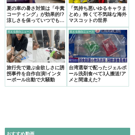
夏の車の暑さ対策は「牛糞
「気持ち悪いゆるキャラま
コーティング」が効果的!?
とめ」怖くて不気味な海外
涼しさを保っていつでも車
マスコットの世界
内快適!
笑える面白ニュース
笑える面白ニュース
旅行先で遊ぶ金欲しさに誘
台湾選挙で配ったジェルボ
拐事件を自作自演!インタ
ール洗剤食べて3人搬送!ア
ーポール出動で大騒動
メと間違えた?
おすすめ動画