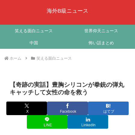
海外B級ニュース
笑える面白ニュース
世界仰天ニュース
中国
怖い話まとめ
ホーム
笑える面白ニュース
【奇跡の実話】豊胸シリコンが拳銃の弾丸
キャッチして女性の命を救う
X
Facebook
はてブ
LINE
LinkedIn