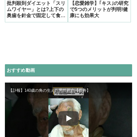
批判殺到ダイエット「スリ
【恋愛雑学】｢キス｣の研究
ムワイヤー」とは?上下の
で5つのメリットが判明!健
奥歯を針金で固定して食欲
康にも効果大
対策!!!
おすすめ動画
【訃報】140歳の角の生えた男性死亡【長寿】