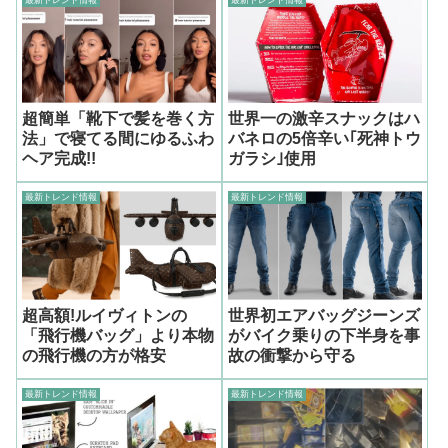
超簡単「靴下で髪を巻く方
世界一の激辛スナックはハ
法」で寝てる間にゆるふわ
バネロの5倍辛い｢死神トウ
ヘア完成!!
ガラシ｣使用
最新トレンド情報
最新トレンド情報
超高額!ルイヴィトンの
世界初エアバッグジーンズ
「飛行機バッグ」より本物
がバイク乗りの下半身を事
の飛行機の方が格安
故の衝撃から守る
最新トレンド情報
最新トレンド情報