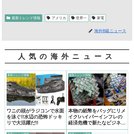
最新トレンド情報
アメリカ
世界一
家電
海外B級ニュース
人気の海外ニュース
最新トレンド情報
最新トレンド情報
ワニの頭がラジコンで水面
本物の紙幣をバッグにリメ
を泳ぐ!!水辺の恐怖ドッキ
イク!ハイパーインフレの
リで大活躍だ!!
経済危機で新たなビジネス
を始める人達
最新トレンド情報
最新トレンド情報