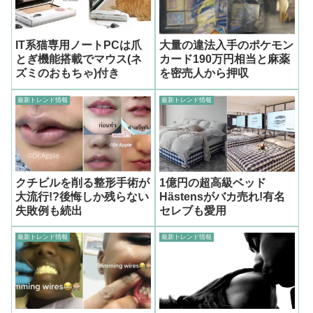
IT系猫専用ノートPCは爪
大量の違法入手のポケモン
とぎ機能搭載でマウス(ネ
カード190万円相当と麻薬
ズミのおもちゃ)付き
を密売人から押収
最新トレンド情報
最新トレンド情報
クチビルを削る整形手術が
1億円の超高級ベッド
大流行!?後悔しか残らない
Hästensがバカ売れ!有名
失敗例も続出
セレブも愛用
最新トレンド情報
最新トレンド情報