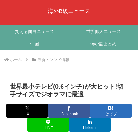
海外B級ニュース
笑える面白ニュース
世界仰天ニュース
中国
怖い話まとめ
ホーム
最新トレンド情報
世界最小テレビ(0.6インチ)が大ヒット!切
手サイズでジオラマに最適
X
Facebook
はてブ
LINE
LinkedIn