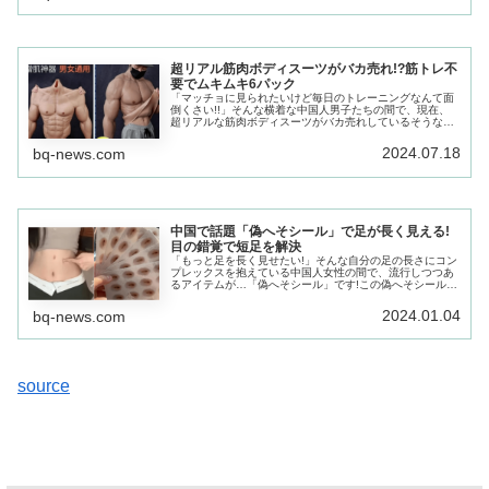
超リアル筋肉ボディスーツがバカ売れ!?筋トレ不
要でムキムキ6パック
「マッチョに見られたいけど毎日のトレーニングなんて面
倒くさい!!」そんな横着な中国人男子たちの間で、現在、
超リアルな筋肉ボディスーツがバカ売れしているそうなん
です!丸太のように太い二の腕と分厚い胸板…と思いきや、
その筋肉は全て偽物!
2024.07.18
bq-news.com
中国で話題「偽へそシール」で足が長く見える!
目の錯覚で短足を解決
「もっと足を長く見せたい!」そんな自分の足の長さにコン
プレックスを抱えている中国人女性の間で、流行しつつあ
るアイテムが…「偽へそシール」です!この偽へそシールで
へその位置を偽装することで、目の錯覚によって足が長く
見えるそうなのです!
2024.01.04
bq-news.com
source