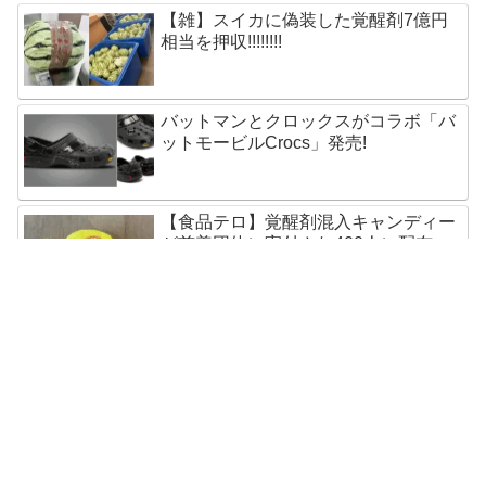
【雑】スイカに偽装した覚醒剤7億円
相当を押収!!!!!!!!
バットマンとクロックスがコラボ「バ
ットモービルCrocs」発売!
【食品テロ】覚醒剤混入キャンディー
が慈善団体に寄付され400人に配布
五輪選手もらったSamsungスマホ速攻
で売却!オークション出品中
奇跡?怪奇?聖母マリア像まばたきの瞬
間を撮影成功!