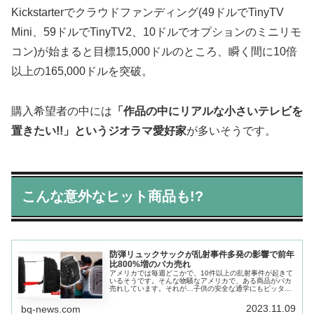
Kickstarterでクラウドファンディング(49ドルでTinyTV
Mini、59ドルでTinyTV2、10ドルでオプションのミニリモ
コン)が始まると目標15,000ドルのところ、瞬く間に10倍
以上の165,000ドルを突破。
購入希望者の中には
「作品の中にリアルな小さいテレビを
置きたい!!」というジオラマ愛好家
が多いそうです。
こんな意外なヒット商品も!?
防弾リュックサックが乱射事件多発の影響で前年
比800%増のバカ売れ
アメリカでは毎週どこかで、10件以上の乱射事件が起きて
いるそうです。そんな物騒なアメリカで、ある商品がバカ
売れしています。それが…子供の安全な通学にもピッタリ
な防弾仕様のリュックサック!前年比800％増の売れ行きを
記録しているとか。
2023.11.09
bq-news.com