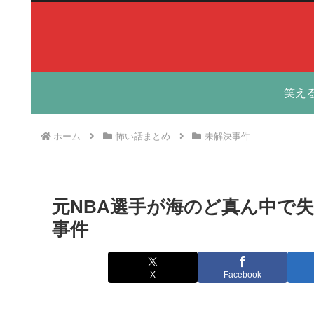
笑え
ホーム
怖い話まとめ
未解決事件
元NBA選手が海のど真ん中で
事件
X
Facebook