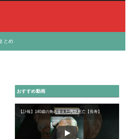
まとめ
おすすめ動画
【訃報】140歳の角の生えた男性死亡【長寿】