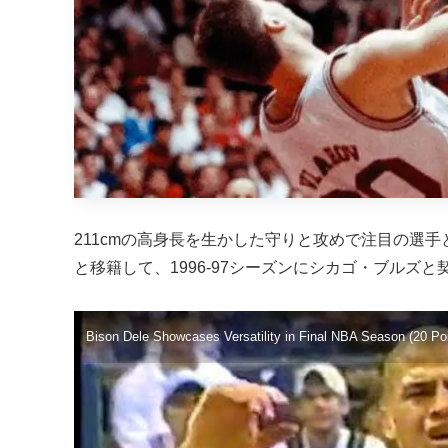
211cmの高身長を生かした守りと攻めで注目の選
と移籍して、1996-97シーズンにシカゴ・ブルズ
Bison Dele Showcases Versatility in Final NBA Season (20 Po