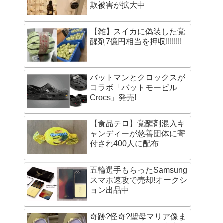
欺被害が拡大中
【雑】スイカに偽装した覚
醒剤7億円相当を押収!!!!!!!!
バットマンとクロックスが
コラボ「バットモービル
Crocs」発売!
【食品テロ】覚醒剤混入キ
ャンディーが慈善団体に寄
付され400人に配布
五輪選手もらったSamsung
スマホ速攻で売却!オークシ
ョン出品中
奇跡?怪奇?聖母マリア像ま