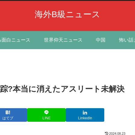
海外B級ニュース
る面白ニュース
世界仰天ニュース
中国
怖い話
失踪?本当に消えたアスリート未解決
はてブ
LINE
LinkedIn
2024.08.23