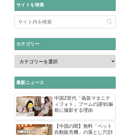
サイトを検索
カテゴリー
最新ニュース
中国Z世代「偽装マタニテ
ィフォト」ブームの謎!妊娠
前に撮影する理由
【中国の闇】無料「ペット
自動販売機」の落とし穴!詐