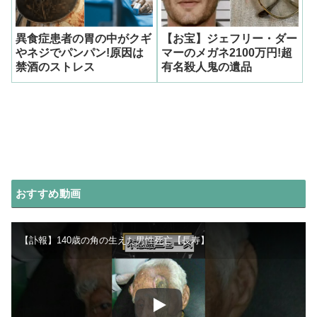
異食症患者の胃の中がクギ
【お宝】ジェフリー・ダー
やネジでパンパン!原因は
マーのメガネ2100万円!超
禁酒のストレス
有名殺人鬼の遺品
おすすめ動画
【訃報】140歳の角の生えた男性死亡【長寿】