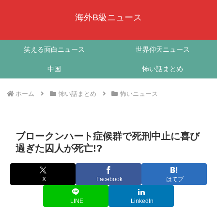
海外B級ニュース
笑える面白ニュース
世界仰天ニュース
中国
怖い話まとめ
ホーム
怖い話まとめ
怖いニュース
ブロークンハート症候群で死刑中止に喜び
過ぎた囚人が死亡!?
X
Facebook
はてブ
LINE
LinkedIn