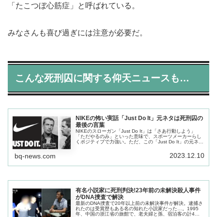
「たこつぼ心筋症」と呼ばれている。
みなさんも喜び過ぎには注意が必要だ。
こんな死刑囚に関する仰天ニュースも…
NIKEの怖い実話「Just Do It」元ネタは死刑囚の
最後の言葉
NIKEのスローガン「Just Do It」は「さあ行動しよう」
「ただやるのみ」といった意味で、スポーツメーカーらし
くポジティブで力強い。ただ、この「Just Do It」の元ネタ
が、ある死刑囚の最後の言葉だったことは、あまり知られ
ていない…
2023.12.10
bq-news.com
有名小説家に死刑判決!23年前の未解決殺人事件
がDNA捜査で解決
最新のDNA捜査で20年以上前の未解決事件が解決。逮捕さ
れたのは受賞歴もある名の知れた小説家だった…。1995
年、中国の浙江省の旅館で、老夫婦と孫、宿泊客の計4人