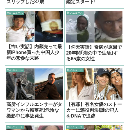
スリップした37歳
鑑定スタート!
怖いニュース
怖いニュース
【怖い実話】内蔵売って最
【仰天実話】奇病が原因で
新iPhone買った中国人少
20年間｢湖の中で生活｣す
年の悲惨な末路
る65歳の女性
怖いニュース
怖いニュース
高所インフルエンサーがタ
【有罪】有名女優のストー
ワマンから転落死!危険な
カーに懲役判決!謎の犯人
撮影中に事故発生
をDNAで追跡
怖いニュース
怖いニュース