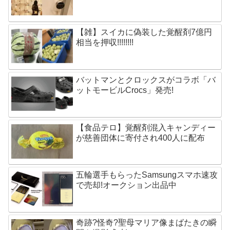
【雑】スイカに偽装した覚醒剤7億円
相当を押収!!!!!!!!
バットマンとクロックスがコラボ「バ
ットモービルCrocs」発売!
【食品テロ】覚醒剤混入キャンディー
が慈善団体に寄付され400人に配布
五輪選手もらったSamsungスマホ速攻
で売却!オークション出品中
奇跡?怪奇?聖母マリア像まばたきの瞬