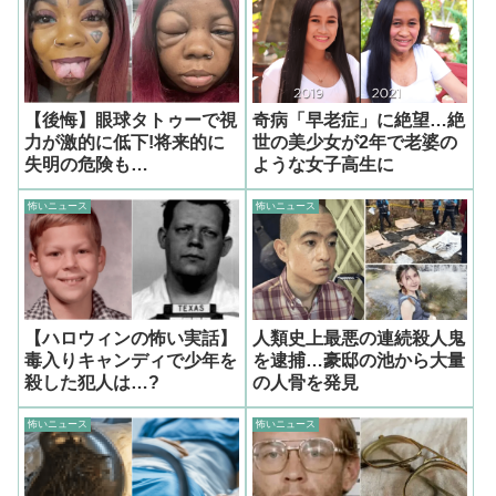
【後悔】眼球タトゥーで視
奇病「早老症」に絶望…絶
力が激的に低下!将来的に
世の美少女が2年で老婆の
失明の危険も…
ような女子高生に
怖いニュース
怖いニュース
【ハロウィンの怖い実話】
人類史上最悪の連続殺人鬼
毒入りキャンディで少年を
を逮捕…豪邸の池から大量
殺した犯人は…?
の人骨を発見
怖いニュース
怖いニュース