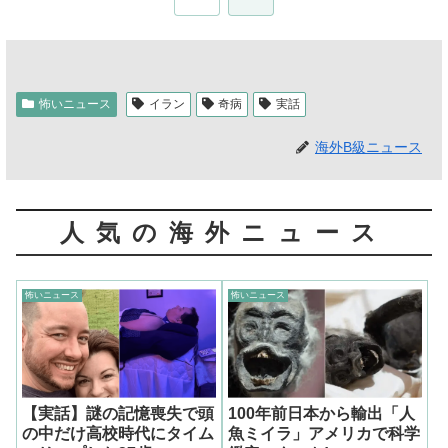
怖いニュース
イラン
奇病
実話
海外B級ニュース
人気の海外ニュース
怖いニュース
怖いニュース
【実話】謎の記憶喪失で頭
100年前日本から輸出「人
の中だけ高校時代にタイム
魚ミイラ」アメリカで科学