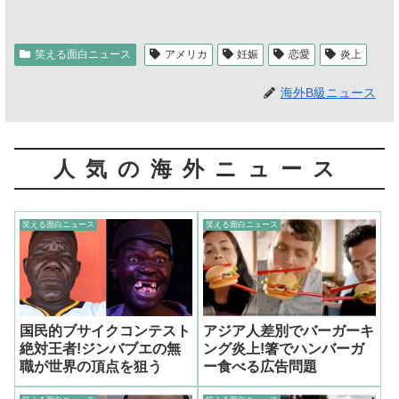
笑える面白ニュース
アメリカ
妊娠
恋愛
炎上
海外B級ニュース
人気の海外ニュース
笑える面白ニュース
笑える面白ニュース
国民的ブサイクコンテスト
アジア人差別でバーガーキ
絶対王者!ジンバブエの無
ング炎上!箸でハンバーガ
職が世界の頂点を狙う
ー食べる広告問題