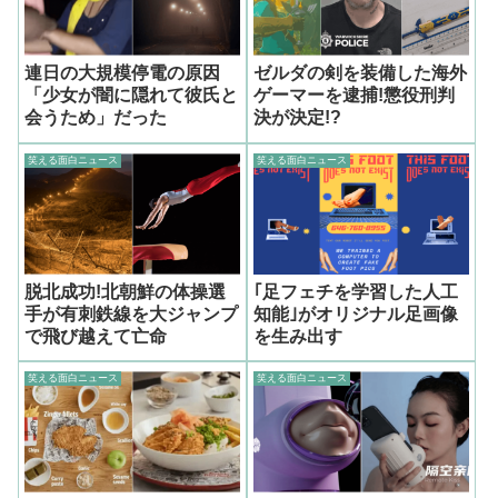
連日の大規模停電の原因
ゼルダの剣を装備した海外
「少女が闇に隠れて彼氏と
ゲーマーを逮捕!懲役刑判
会うため」だった
決が決定!?
笑える面白ニュース
笑える面白ニュース
脱北成功!北朝鮮の体操選
｢足フェチを学習した人工
手が有刺鉄線を大ジャンプ
知能｣がオリジナル足画像
で飛び越えて亡命
を生み出す
笑える面白ニュース
笑える面白ニュース