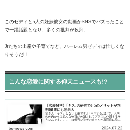
このゼディと5人の妊娠彼女の動画がSNSでバズったこと
で一躍話題となり、多くの批判が殺到。
Jrたちの出産や子育てなど、ハーレム男ゼディは忙しくな
りそうだ!!!
こんな恋愛に関する仰天ニュースも!?
【恋愛雑学】｢キス｣の研究で5つのメリットが判
明!健康にも効果大
皆さん「キス」しないと損ですよ!!キスするだけで、人間
の体内からは色んな物質が分泌されてプラスに作用するそ
うなんです。ここでは優秀な学者の皆さんが真面目に発表
した「キスに関する５つの研究結果」を報告させていただ
きます!
2024.07.22
bq-news.com