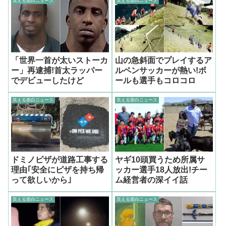
笑える面白ニュース
笑える面白ニュース
「世界一首が太いストーカ
山の急斜面でプレイするア
ー」再逮捕!首太ラッパー
ルペンサッカーが熱い!ボ
でデビューしたけど
ールも選手もコロコロ
笑える面白ニュース
笑える面白ニュース
ドミノピザが道路工事する
ヤギ10頭買うため所属サ
理由｢安全にピザを持ち帰
ッカー選手18人放出!チー
って欲しいから｣
ム経営者の深イイ話
笑える面白ニュース
笑える面白ニュース