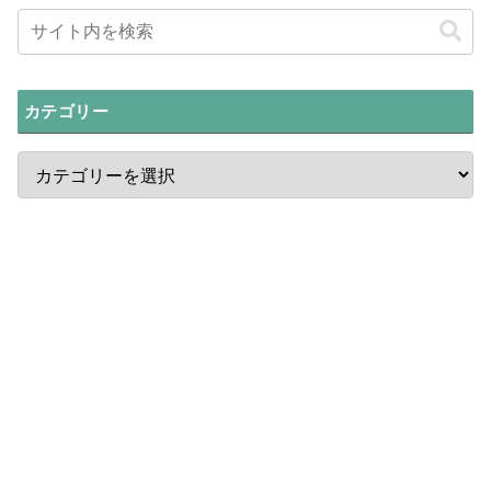
カテゴリー
最新ニュース
中国Z世代「偽装マタニティフォト」
ブームの謎!妊娠前に撮影する理由
【中国の闇】無料「ペット自動販売
機」の落とし穴!詐欺被害が拡大中