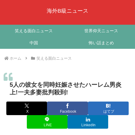
海外B級ニュース
笑える面白ニュース
世界仰天ニュース
中国
怖い話まとめ
ホーム
笑える面白ニュース
5人の彼女を同時妊娠させたハーレム男炎
上!一夫多妻批判殺到!
X
Facebook
はてブ
LINE
LinkedIn