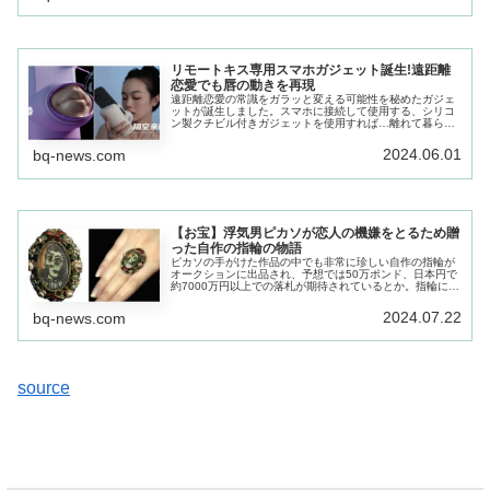
リモートキス専用スマホガジェット誕生!遠距離
恋愛でも唇の動きを再現
遠距離恋愛の常識をガラッと変える可能性を秘めたガジェ
ットが誕生しました。スマホに接続して使用する、シリコ
ン製クチビル付きガジェットを使用すれば…離れて暮らす
遠距離恋愛の恋人とも、リアルなリモートキスをすること
が可能なのであります!!!
2024.06.01
bq-news.com
【お宝】浮気男ピカソが恋人の機嫌をとるため贈
った自作の指輪の物語
ピカソの手がけた作品の中でも非常に珍しい自作の指輪が
オークションに出品され、予想では50万ポンド、日本円で
約7000万円以上での落札が期待されているとか。指輪には
ピカソお馴染みのシュールで記号的な作風で女性が描かれ
たロマンチックな一品。
2024.07.22
bq-news.com
source