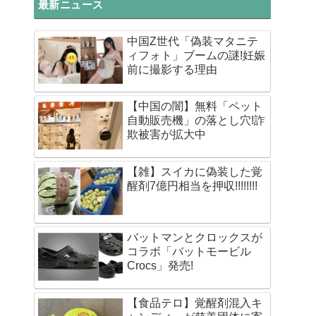
最新ニュース
中国Z世代「偽装マタニテ
ィフォト」ブームの謎!妊娠
前に撮影する理由
【中国の闇】無料「ペット
自動販売機」の落とし穴!詐
欺被害が拡大中
【雑】スイカに偽装した覚
醒剤7億円相当を押収!!!!!!!!
バットマンとクロックスが
コラボ「バットモービル
Crocs」発売!
【食品テロ】覚醒剤混入キ