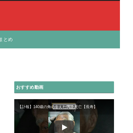
まとめ
おすすめ動画
【訃報】140歳の角の生えた男性死亡【長寿】