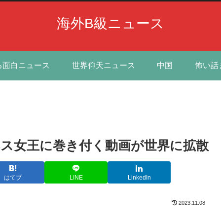
海外B級ニュース
る面白ニュース
世界仰天ニュース
中国
怖い話
ザベス女王に巻き付く動画が世界に拡散
はてブ
LINE
LinkedIn
2023.11.08