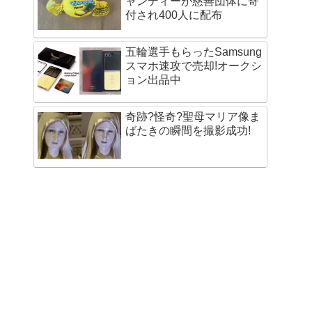
ャンディーが慈善団体に寄
付され400人に配布
五輪選手もらったSamsung
スマホ速攻で売却!オークシ
ョン出品中
奇跡?怪奇?聖母マリア像ま
ばたきの瞬間を撮影成功!