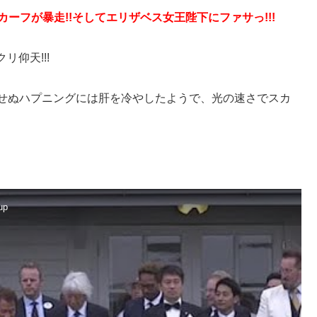
カーフが暴走!!そしてエリザベス女王陛下にファサっ!!!
仰天!!!
予期せぬハプニングには肝を冷やしたようで、光の速さでスカ
up