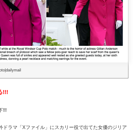
to|dailymail
!!
!!
外ドラマ「Xファイル」にスカリー役で出てた女優のジリア