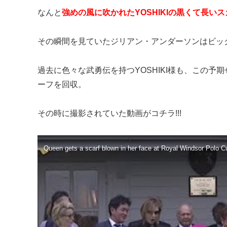
なんと
強めの風に吹かれたYOSHIKIの黒くて長いス
その瞬間を見ていたジリアン・アンダーソンはビックリ
過去に色々な武勇伝を持つYOSHIKI様も、この
ーフを回収。
その時に撮影されていた動画がコチラ!!!
Queen gets a scarf blown in her face at Royal Windsor Polo C