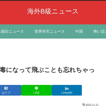
海外B級ニュース
る面白ニュース
世界仰天ニュース
中国
怖い話
中毒になって飛ぶことも忘れちゃっ
はてブ
LINE
LinkedIn
2023.11.11