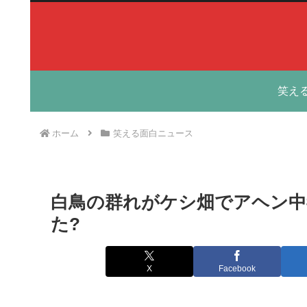
笑え
ホーム
笑える面白ニュース
白鳥の群れがケシ畑でアヘン
た?
X
Facebook