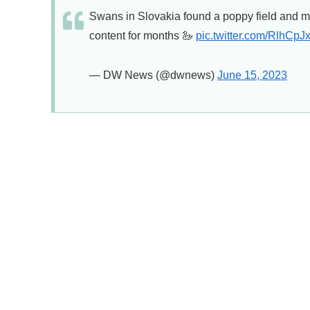
Swans in Slovakia found a poppy field and mu
content for months 🦢
pic.twitter.com/RlhCpJ
— DW News (@dwnews)
June 15, 2023