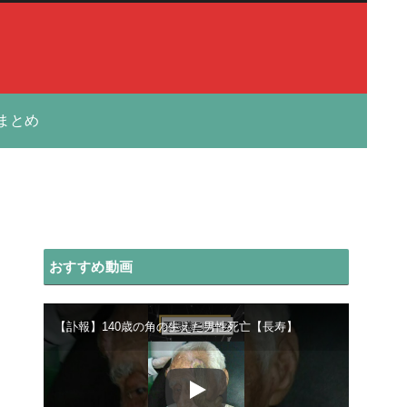
まとめ
おすすめ動画
【訃報】140歳の角の生えた男性死亡【長寿】