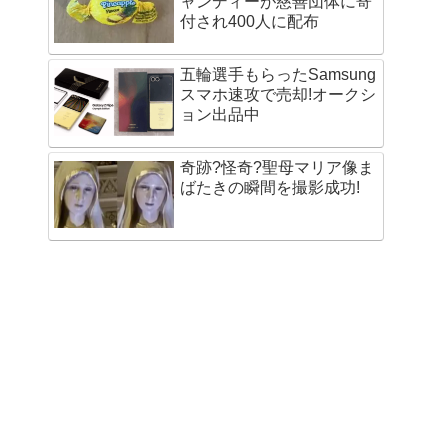
ャンディーが慈善団体に寄
付され400人に配布
五輪選手もらったSamsung
スマホ速攻で売却!オークシ
ョン出品中
奇跡?怪奇?聖母マリア像ま
ばたきの瞬間を撮影成功!