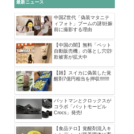
最新ニュース
中国Z世代「偽装マタニテ
ィフォト」ブームの謎!妊娠
前に撮影する理由
【中国の闇】無料「ペット
自動販売機」の落とし穴!詐
欺被害が拡大中
【雑】スイカに偽装した覚
醒剤7億円相当を押収!!!!!!!!
バットマンとクロックスが
コラボ「バットモービル
Crocs」発売!
【食品テロ】覚醒剤混入キ