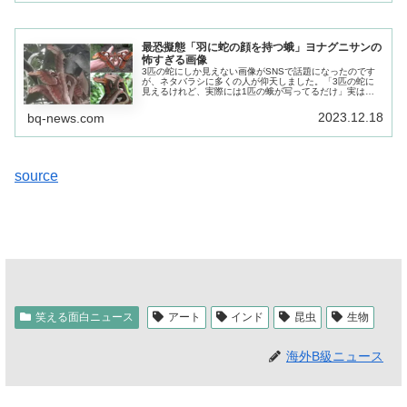
最恐擬態「羽に蛇の顔を持つ蛾」ヨナグニサンの
怖すぎる画像
3匹の蛇にしか見えない画像がSNSで話題になったのです
が、ネタバラシに多くの人が仰天しました。「3匹の蛇に
見えるけれど、実際には1匹の蛾が写ってるだけ」実はヨ
ナグニサンと呼ばれる巨大な蛾の羽の模様なのです。
2023.12.18
bq-news.com
source
笑える面白ニュース
アート
インド
昆虫
生物
海外B級ニュース