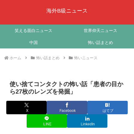
海外B級ニュース
笑える面白ニュース
世界仰天ニュース
中国
怖い話まとめ
ホーム
怖い話まとめ
怖いニュース
使い捨てコンタクトの怖い話「患者の目か
ら27枚のレンズを発掘」
X
Facebook
はてブ
LINE
LinkedIn