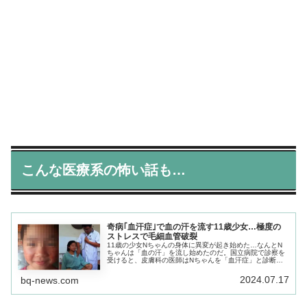
こんな医療系の怖い話も…
奇病｢血汗症｣で血の汗を流す11歳少女…極度の
ストレスで毛細血管破裂
11歳の少女Nちゃんの身体に異変が起き始めた…なんとN
ちゃんは「血の汗」を流し始めたのだ。国立病院で診察を
受けると、皮膚科の医師はNちゃんを「血汗症」と診断し
た。果たして、この「血汗症」の原因は何なのか?
2024.07.17
bq-news.com