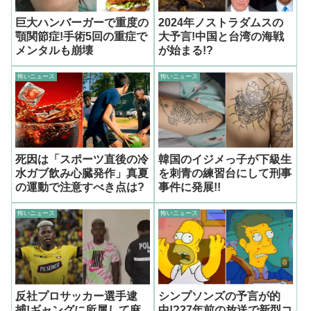
巨大ハンバーガーで重度の
2024年ノストラダムスの
顎関節症!手術5回の重症で
大予言!中国と台湾の海戦
メンタルも崩壊
が始まる!?
怖いニュース
怖いニュース
死因は「スポーツ直後の冷
韓国のイジメっ子が下級生
水ガブ飲み心臓発作」真夏
を刺青の練習台にして刑事
の運動で注意すべき点は?
事件に発展!!
怖いニュース
怖いニュース
反社プロサッカー選手逮
シンプソンズの予言が的
捕!ギャングに所属して麻
中!?27年前の放送で新型コ