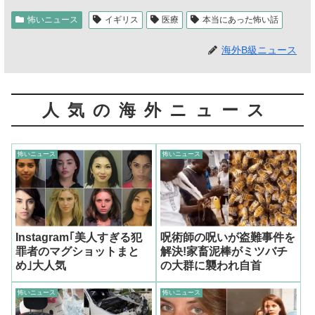
怖いニュース
イギリス
医療
本当にあった怖い話
海外B級ニュース
人気の海外ニュース
怖いニュース
怖いニュース
Instagram｢美人すぎる犯
呪術師の呪いが盗難事件を
罪者のマグショットまと
解決!家畜泥棒がミツバチ
め｣大人気
の大群に襲われ自首
怖いニュース
怖いニュース