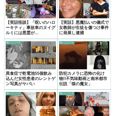
【実話怪談】「呪いのハロ
【実話】悪魔払いの儀式で
ーキティ」事故車のヌイグ
女教師が生徒を傷つけ事件
ルミには悪霊が…
に発展し逮捕
怖いニュース
怖いニュース
異食症で乾電池55個飲み
防犯カメラに恐怖の化け
込んだ女性患者のレントゲ
物!!不気味動画と南米都市
ン写真がヤバい
伝説「猿の魔女」
怖いニュース
怖いニュース