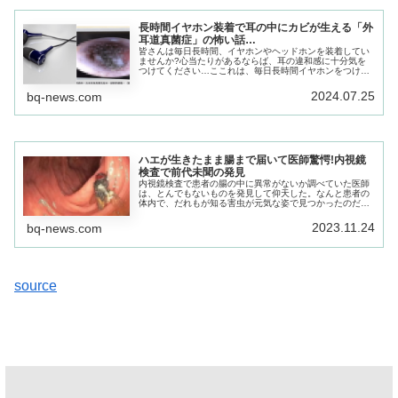
長時間イヤホン装着で耳の中にカビが生える「外
耳道真菌症」の怖い話…
皆さんは毎日長時間、イヤホンやヘッドホンを装着してい
ませんか?心当たりがあるならば、耳の違和感に十分気を
つけてください…ここれは、毎日長時間イヤホンをつけて
いた一人の少年の耳の中で起こった怖い話…
2024.07.25
bq-news.com
ハエが生きたまま腸まで届いて医師驚愕!内視鏡
検査で前代未聞の発見
内視鏡検査で患者の腸の中に異常がないか調べていた医師
は、とんでもないものを発見して仰天した。なんと患者の
体内で、だれもが知る害虫が元気な姿で見つかったのだ…
内視鏡カメラが大腸に差し掛かった時に、医師の目に有り
得ない光景が飛び込んできた。
2023.11.24
bq-news.com
source