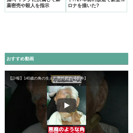
薬密売や殺人を指示
ロナを描いた?
おすすめ動画
【訃報】140歳の角の生えた男性死亡【長寿】