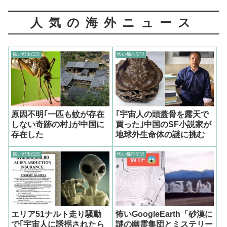
人気の海外ニュース
怖い都市伝説
怖い都市伝説
原因不明｢一匹も蚊が存在
｢宇宙人の頭蓋骨を露天で
しない奇跡の村｣が中国に
買った｣中国のSF小説家が
存在した
地球外生命体の謎に挑む
怖い都市伝説
怖い都市伝説
エリア51ナルト走り騒動
怖いGoogleEarth「砂漠に
で｢宇宙人に誘拐されたら
謎の幽霊集団とミステリー