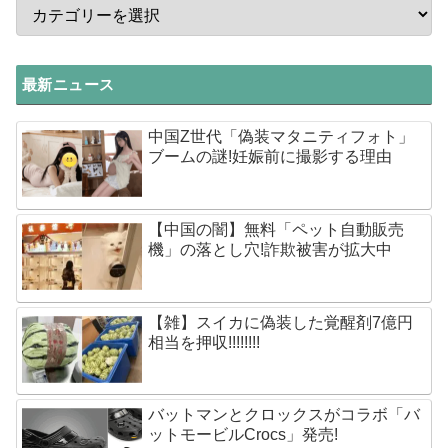
最新ニュース
中国Z世代「偽装マタニティフォト」
ブームの謎!妊娠前に撮影する理由
【中国の闇】無料「ペット自動販売
機」の落とし穴!詐欺被害が拡大中
【雑】スイカに偽装した覚醒剤7億円
相当を押収!!!!!!!!
バットマンとクロックスがコラボ「バ
ットモービルCrocs」発売!