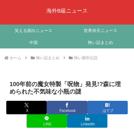
海外B級ニュース
笑える面白ニュース
世界仰天ニュース
中国
怖い話まとめ
ホーム
怖い話まとめ
怖い都市伝説
100年前の魔女特製「呪物」発見!?森に埋
められた不気味な小瓶の謎
X
Facebook
はてブ
LINE
LinkedIn