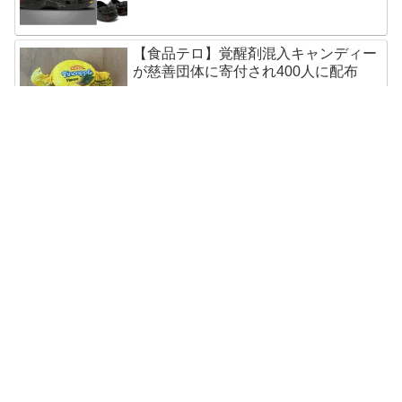
【食品テロ】覚醒剤混入キャンディー
が慈善団体に寄付され400人に配布
五輪選手もらったSamsungスマホ速攻
で売却!オークション出品中
奇跡?怪奇?聖母マリア像まばたきの瞬
間を撮影成功!