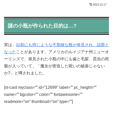
2023.10.17
謎の小瓶が作られた目的は…?
実は、
以前にも同じような不気味な瓶が発見され、話題と
なった
ことがあります。アメリカのルイジアナ州ニューオ
ーリンズで、発見された小瓶の中にも歯と毛髪、昆虫の死
骸が入っていて、「魔女が密造した呪いの秘薬じゃない
か?」と噂されました。
[st-card myclass=”” id=”12699″ label=”” pc_height=””
name=”” bgcolor=”” color=”” fontawesome=””
readmore=”on” thumbnail=”on” type=””]