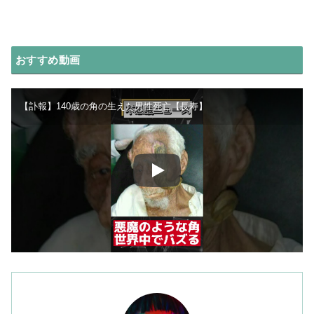
おすすめ動画
【訃報】140歳の角の生えた男性死亡【長寿】