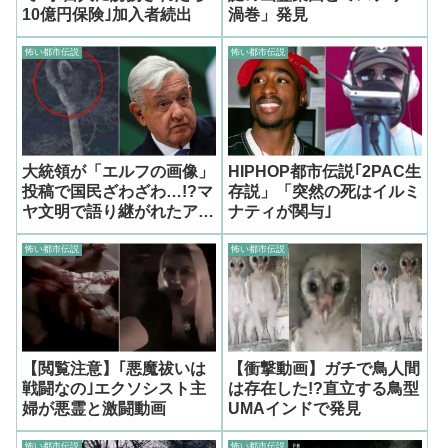
10億円保険｣加入者続出
渦巻」発見
怖い都市伝説
怖い都市伝説
大統領が「エルフの画像」
HIPHOP都市伝説｢2PAC生
投稿で国民ざわざわ…!?マ
存説」「突然の死はイルミ
ヤ文明で語り継がれたアル
ナティが関与｣
クスとは?
怖い都市伝説
怖い都市伝説
【閲覧注意】｢悪魔祓いは
【衝撃動画】ガチで鳥人間
戦闘なの｣エクソシスト主
は存在した!?直立する鳥型
婦が悪霊と激闘動画
UMAインドで発見
怖い都市伝説
怖い都市伝説