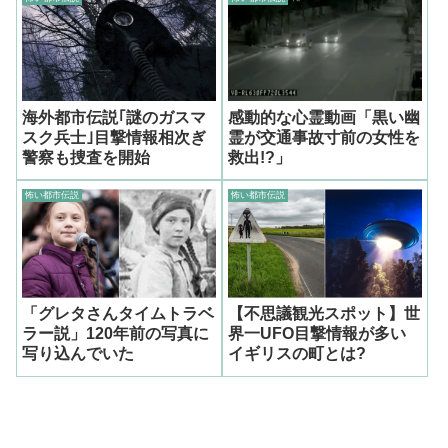
海外都市伝説｢謎のガスマ
感動的な心霊動画「黒い幽
スク兵士｣目撃情報相次ぎ
霊が交通事故寸前の女性を
警察も捜査を開始
救出!?」
怖い都市伝説
怖い都市伝説
「グレタさんタイムトラベ
【不思議観光スポット】世
ラー説」120年前の写真に
界一UFO目撃情報が多い
写り込んでいた
イギリスの町とは?