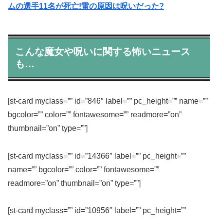
ムの選手11名が死亡!雷の原因は呪いだった?
こんな魔女や呪いに関する怖いニュース
も…
[st-card myclass=”” id=”846″ label=”” pc_height=”” name=””
bgcolor=”” color=”” fontawesome=”” readmore=”on”
thumbnail=”on” type=””]
[st-card myclass=”” id=”14366″ label=”” pc_height=””
name=”” bgcolor=”” color=”” fontawesome=””
readmore=”on” thumbnail=”on” type=””]
[st-card myclass=”” id=”10956″ label=”” pc_height=””