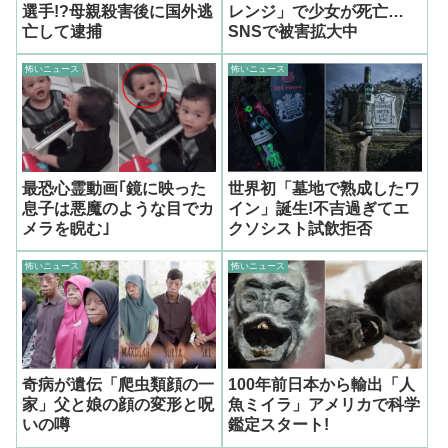
選手!?母親殺害後に国外逃
レンジ」で少女が死亡…
亡して逮捕
SNSで被害拡大中
怖いニュース
怖いニュース
最恐心霊動画｢鏡に映った
世界初「墓地で熟成したワ
息子は悪魔のような目でカ
イン」誕生!不吉過ぎてエ
メラを睨む｣
クソシスト試飲拒否
怖いニュース
怖いニュース
奇病が遺伝「爬虫類顔の一
100年前日本から輸出「人
家」父と娘の顔の変形と呪
魚ミイラ」アメリカで科学
いの噂
鑑定スタート!