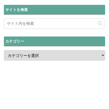
サイトを検索
カテゴリー
最新ニュース
中国Z世代「偽装マタニティフォト」
ブームの謎!妊娠前に撮影する理由
【中国の闇】無料「ペット自動販売