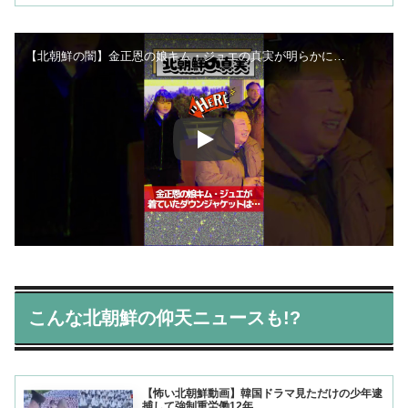
【北朝鮮の闇】金正恩の娘キム・ジュエの真実が明らかに…
こんな北朝鮮の仰天ニュースも!?
【怖い北朝鮮動画】韓国ドラマ見ただけの少年逮
捕して強制重労働12年