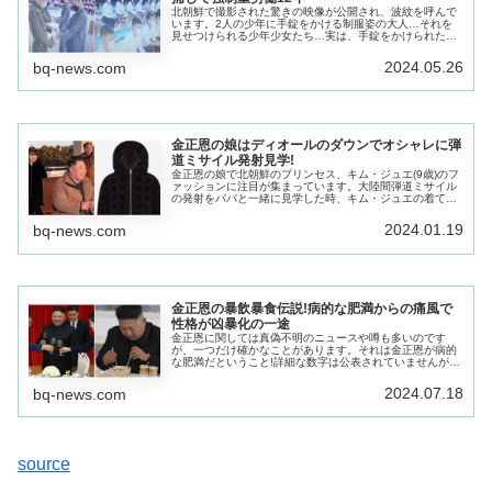
北朝鮮で撮影された驚きの映像が公開され、波紋を呼んで
います。2人の少年に手錠をかける制服姿の大人…それを
見せつけられる少年少女たち…実は、手錠をかけられた2
人は韓国ドラマを見ていたことがバレて逮捕。強制重労働
12年の刑が決定したとか。
2024.05.26
bq-news.com
金正恩の娘はディオールのダウンでオシャレに弾
道ミサイル発射見学!
金正恩の娘で北朝鮮のプリンセス、キム・ジュエ(9歳)のフ
ァッションに注目が集まっています。大陸間弾道ミサイル
の発射をパパと一緒に見学した時、キム・ジュエの着てい
たダウンが…クリスチャン・ディオールのものだったこと
が発覚!!
2024.01.19
bq-news.com
金正恩の暴飲暴食伝説!病的な肥満からの痛風で
性格が凶暴化の一途
金正恩に関しては真偽不明のニュースや噂も多いのです
が、一つだけ確かなことがあります。それは金正恩が病的
な肥満だということ!詳細な数字は公表されていませんが、
金正恩は身長が約170cm 体重が約130kgだと言われていま
す。
2024.07.18
bq-news.com
source