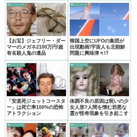
怖いニュース
怖いニュース
【お宝】ジェフリー・ダー
韓国上空にUFOの集団が
マーのメガネ2100万円!超
出現動画!宇宙人も北朝鮮
有名殺人鬼の遺品
問題に興味津々!?
怖いニュース
怖いニュース
「安楽死ジェットコースタ
体調不良の原因は呪いの少
ー」は死亡率100%の恐怖
女人形?人間を憎む邪悪な
アトラクション
霊が怪奇現象を引き起こす
怖いニュース
怖いニュース