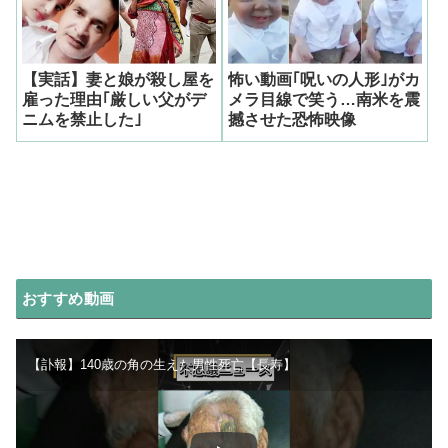
【実話】妻と娘が殺し屋を
怖い動画｢呪いの人形｣がカ
雇った理由｢厳しい父がデ
メラ目線で笑う…南米を震
ニムを禁止した｣
撼させた恐怖映像
おすすめ動画
【訃報】140歳の角の生えた男性死亡【長寿】