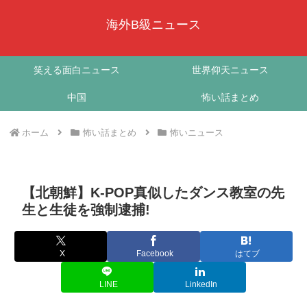
海外B級ニュース
笑える面白ニュース
世界仰天ニュース
中国
怖い話まとめ
ホーム
怖い話まとめ
怖いニュース
【北朝鮮】K-POP真似したダンス教室の先
生と生徒を強制逮捕!
X
Facebook
はてブ
LINE
LinkedIn