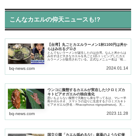
こんなカエルの仰天ニュースも!?
【台湾】丸ごとカエルラーメン1杯1100円は丼か
らはみ出るグロさ
とんでもいラーメンが誕生したのは台湾。なんと丼からは
み出すほど大きなカエルを丸ごと1匹トッピングしたカエ
ルラーメンが販売されている。正式なメニュー名は「蛙呀
蛙呀蛙拉麵」。カエルを全面に押し出した一杯はSNSで話
題沸騰中。
2024.01.14
bq-news.com
ウンコに擬態するカエルが実在した!クロミズカ
キトビアオガエルの独自進化
思いもよらない擬態で天敵から身を守ってるは、マレー半
島やボルネオ、スマトラの辺りに生息するクロミズカキト
ビアオガエル(学名：Rhacophorus nigropalmatus)。天敵
から身を守るためウンコに擬態しているそうなのです!!!
2023.11.28
bq-news.com
国立公園「カエル舐めるな!」麻薬のような幻覚