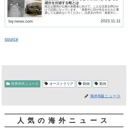
成分を分泌する蛙とは
国立公園局が公園の来園者に向けて、こんな注意を呼びか
けて話題になっています。「真夜中に目が光るカエルと遭
遇しても舐めないでください」注意文の中の「真夜中に目
が光るカエル」をペロペロしてしまうと、まるで麻薬を摂
取したような中毒症状がでるとか!
2023.11.11
bq-news.com
source
世界仰天ニュース
オーストラリア
動物
動画
海外B級ニュース
人気の海外ニュース