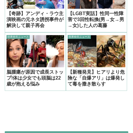
【奇跡】アンディ・ラウ主
【LGBT実話】性同一性障
演映画の元ネタ誘拐事件が
害で3回性転換(男→女→男
解決して親子再会
→女)した人の葛藤
世界仰天ニュース
世界仰天ニュース
脳腫瘍が原因で成長ストッ
【新種発見】ヒアリより危
プ!体は少女でも頭脳は22
険な「自爆アリ」は爆発し
歳が抱える悩み
て毒を撒き散らす