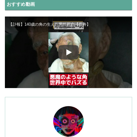
おすすめ動画
【訃報】140歳の角の生えた男性死亡【長寿】