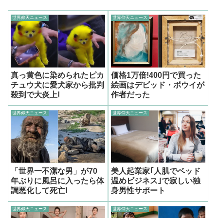
世界仰天ニュース
世界仰天ニュース
真っ黄色に染められたピカ
価格1万倍!400円で買った
チュウ犬に愛犬家から批判
絵画はデビッド・ボウイが
殺到で大炎上!
作者だった
世界仰天ニュース
世界仰天ニュース
「世界一不潔な男」が70
美人起業家｢人肌でベッド
年ぶりに風呂に入ったら体
温めビジネス｣で寂しい独
調悪化して死亡!
身男性サポート
世界仰天ニュース
世界仰天ニュース