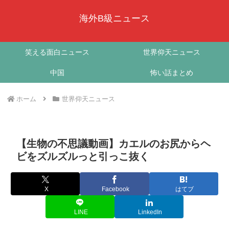
海外B級ニュース
笑える面白ニュース
世界仰天ニュース
中国
怖い話まとめ
ホーム
世界仰天ニュース
【生物の不思議動画】カエルのお尻からヘ
ビをズルズルっと引っこ抜く
X
Facebook
はてブ
LINE
LinkedIn