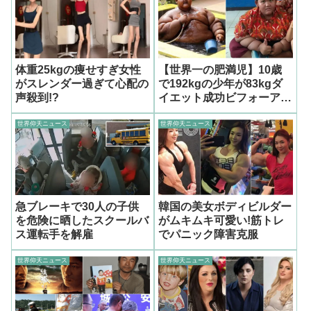
体重25kgの痩せすぎ女性
【世界一の肥満児】10歳
がスレンダー過ぎて心配の
で192kgの少年が83kgダ
声殺到!?
イエット成功ビフォーアフ
ター
世界仰天ニュース
世界仰天ニュース
急ブレーキで30人の子供
韓国の美女ボディビルダー
を危険に晒したスクールバ
がムキムキ可愛い!筋トレ
ス運転手を解雇
でパニック障害克服
世界仰天ニュース
世界仰天ニュース