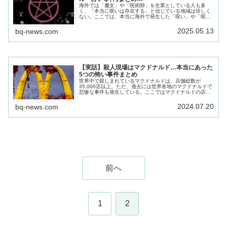
海外では「魔女」や「呪術師」を生業としている人も多
く、「本当に呪いは存在する」と信じている地域は珍しく
ない。ここでは、本当に海外で発生した「呪い」や「呪
術」に関するス事件、それも最近に起こった怖い話ばかり
を厳選してキュレーションしました…
2025.05.13
bq-news.com
【実話】殺人現場はマクドナルド…本当にあった
5つの怖い事件まとめ
世界中で親しまれているマクドナルドは、店舗総数が
35,000店以上。ただ、過去には世界各地のマクドナルドで
悲惨な事件も発生している。ここではマクドナルドの店舗
が現場となった恐ろしい事件の数々を紹介していこう。
2024.07.20
bq-news.com
前へ
1
2