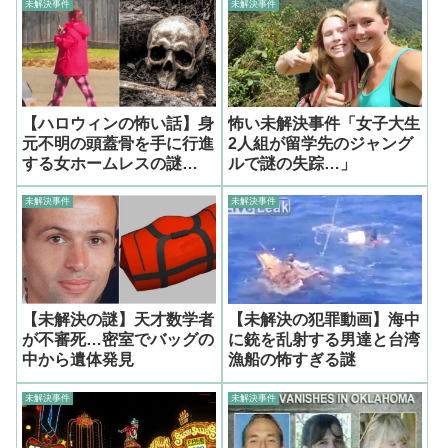
未解決事件
未解決事件
【ハロウィンの怖い話】身
怖い未解決事件「女子大生
元不明の頭蓋骨を手に行進
2人組が留学先のジャング
する女ホームレスの謎…
ルで謎の失踪…」
未解決事件
未解決事件
【未解決の謎】天才数学者
【未解決の犯罪動画】海中
が不審死…密室でバッグの
に銃を乱射する男達と台湾
中から遺体発見
漁船の怖すぎる謎
未解決事件
未解決事件