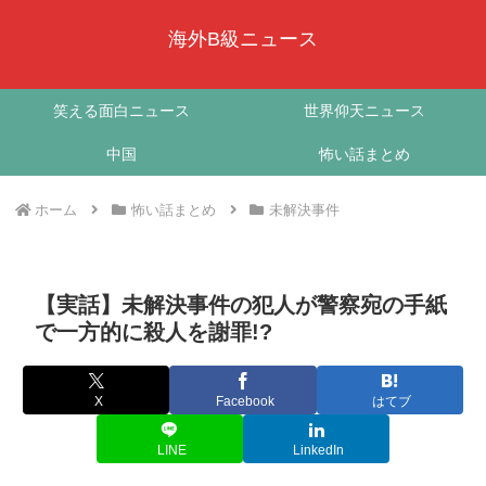
海外B級ニュース
笑える面白ニュース
世界仰天ニュース
中国
怖い話まとめ
ホーム
怖い話まとめ
未解決事件
【実話】未解決事件の犯人が警察宛の手紙
で一方的に殺人を謝罪!?
X
Facebook
はてブ
LINE
LinkedIn