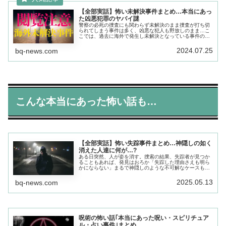
【全部実話】怖い未解決事件まとめ…本当にあっ
た凶悪犯罪のヤバイ謎
警察の必死の捜査にも関わらず未解決のまま捜査が打ち切
られてしまう事件は多く、凶悪な犯人も野放しのまま…こ
こでは、過去に海外で発生し未解決となっている事件の中
から、特に謎めいた事件とヤバ過ぎる事実を紹介していき
ます...
2024.07.25
bq-news.com
こんな本当にあった怖い話も…
【全部実話】怖い失踪事件まとめ…神隠しの如く
消えた人達に何が…?
ある日突然、人が姿を消す。捜索の結果、失踪者が見つか
ることもあれば、発見はおろか「失踪した理由さえも明ら
かにならない」まるで神隠しのような不可解なケースも少
なくない。そんな失踪事件の中から、特に謎めいていて不
気味な未解決事件をピックアップ…
2025.05.13
bq-news.com
呪術の怖い話｢本当にあった呪い・スピリチュア
ル・占い事件｣まとめ…