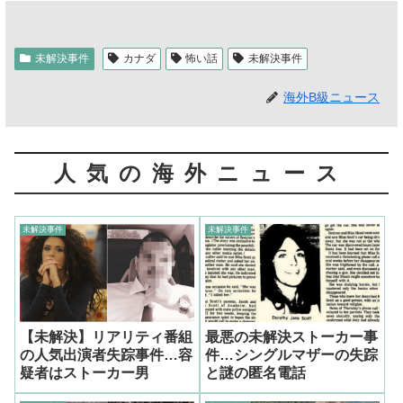
未解決事件
カナダ
怖い話
未解決事件
海外B級ニュース
人気の海外ニュース
未解決事件
未解決事件
【未解決】リアリティ番組
最悪の未解決ストーカー事
の人気出演者失踪事件…容
件…シングルマザーの失踪
疑者はストーカー男
と謎の匿名電話