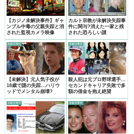
【カジノ未解決事件】ギャ
カルト宗教が未解決失踪事
ンブル中毒の父親失踪と消
件に関与?消えた一家と残
された監視カメラ映像
された恐ろしい謎
未解決事件
未解決事件
【未解決】元人気子役が
殺人犯は元プロ野球選手…
18歳で謎の失踪…ハリウ
セカンドキャリア失敗で多
ッドでメンタル崩壊?
額の借金を抱え絶望
未解決事件
未解決事件