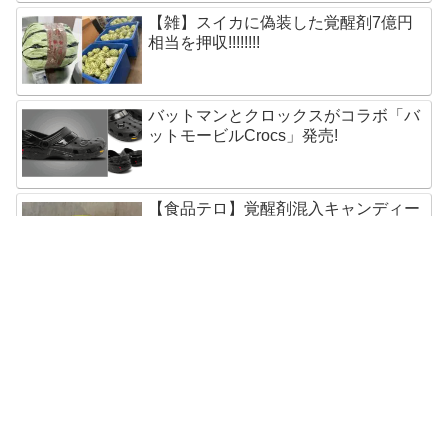
【雑】スイカに偽装した覚醒剤7億円
相当を押収!!!!!!!!
バットマンとクロックスがコラボ「バ
ットモービルCrocs」発売!
【食品テロ】覚醒剤混入キャンディー
が慈善団体に寄付され400人に配布
五輪選手もらったSamsungスマホ速攻
で売却!オークション出品中
奇跡?怪奇?聖母マリア像まばたきの瞬
間を撮影成功!