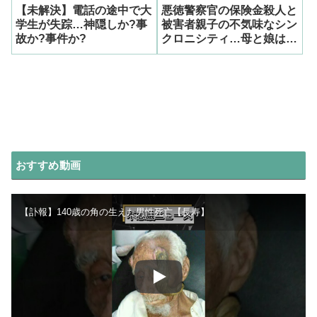
【未解決】電話の途中で大
悪徳警察官の保険金殺人と
学生が失踪…神隠しか?事
被害者親子の不気味なシン
故か?事件か?
クロニシティ…母と娘は共
に行方不明
おすすめ動画
【訃報】140歳の角の生えた男性死亡【長寿】